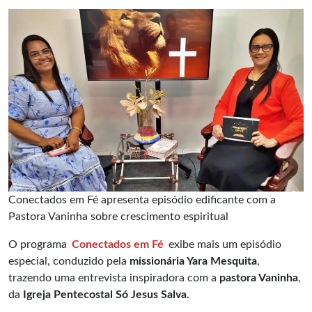
Conectados em Fé apresenta episódio edificante com a
Pastora Vaninha sobre crescimento espiritual
O programa
Conectados em Fé
exibe mais um episódio
especial, conduzido pela
missionária Yara Mesquita
,
trazendo uma entrevista inspiradora com a
pastora Vaninha
,
da
Igreja Pentecostal Só Jesus Salva
.