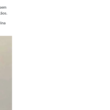
 sem
tãos.
lina