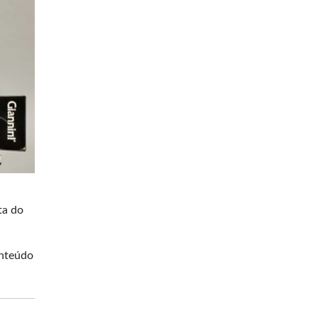
ta do
onteúdo