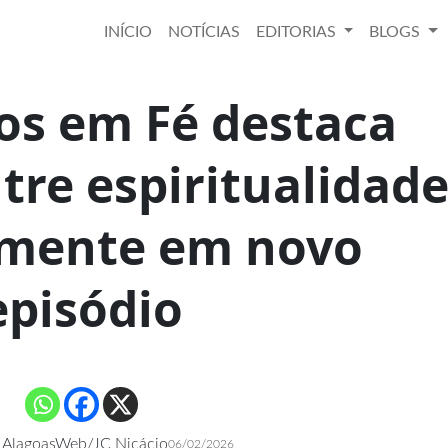
INÍCIO
NOTÍCIAS
EDITORIAS
BLOGS
os em Fé destaca
ntre espiritualidade
 mente em novo
episódio
 AlagoasWeb/JC Nicácio
06/02/2026