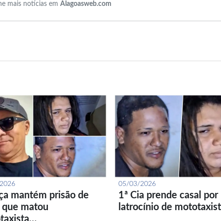
e mais notícias em
Alagoasweb.com
/2026
05/03/2026
iça mantém prisão de
1ª Cia prende casal por
l que matou
latrocínio de mototaxis
taxista…