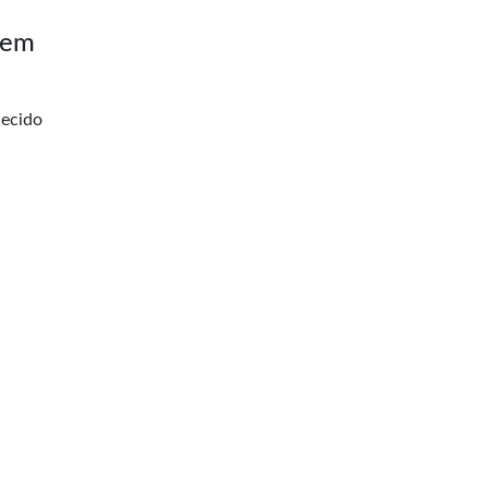
 em
hecido