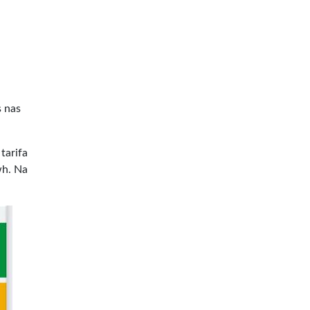
s nas
tarifa
wh. Na