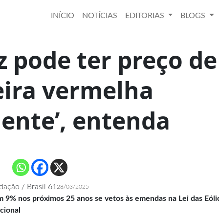
INÍCIO
NOTÍCIAS
EDITORIAS
BLOGS
z pode ter preço de
eira vermelha
ente’, entenda
dação / Brasil 61
28/03/2025
 9% nos próximos 25 anos se vetos às emendas na Lei das Eóli
cional