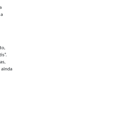
a
 a
to,
is”.
as,
, ainda