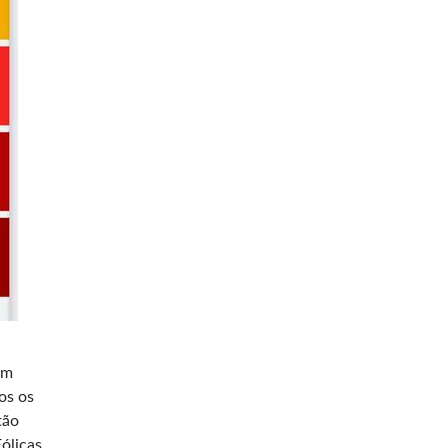
em
os os
tão
ólicas