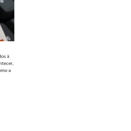
dos à
ntecer,
como a