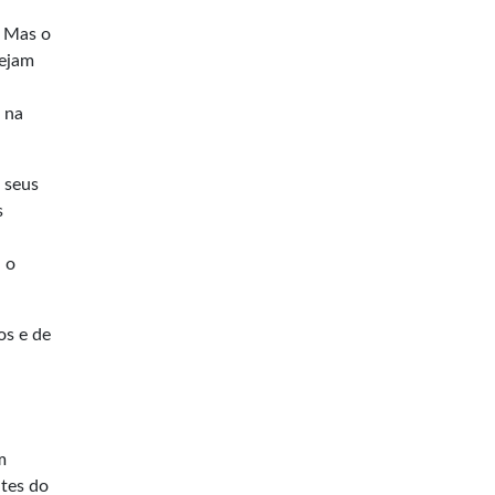
. Mas o
sejam
 na
 seus
s
 o
os e de
m
tes do