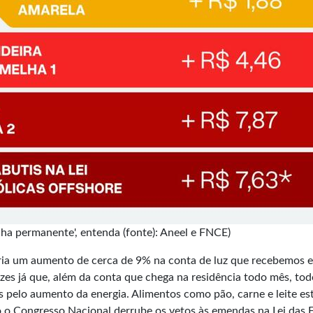
lha permanente', entenda (fonte): Aneel e FNCE)
aria um aumento de cerca de 9% na conta de luz que recebemos 
zes já que, além da conta que chega na residência todo mês, tod
 pelo aumento da energia. Alimentos como pão, carne e leite es
o o Congresso Nacional derrube os vetos às emendas na Lei das E