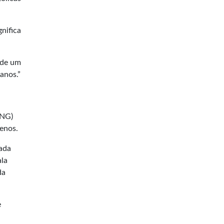
nifica
 de um
anos.”
ONG)
enos.
sada
ala
da
e