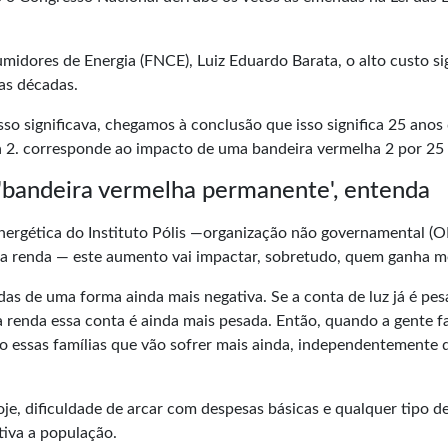
idores de Energia (FNCE), Luiz Eduardo Barata, o alto custo sig
as décadas.
so significava, chegamos à conclusão que isso significa 25 anos
a 2. corresponde ao impacto de uma bandeira vermelha 2 por 25 
 'bandeira vermelha permanente', entenda
Energética do Instituto Pólis —organização não governamental (
ixa renda — este aumento vai impactar, sobretudo, quem ganha m
das de uma forma ainda mais negativa. Se a conta de luz já é pe
xa renda essa conta é ainda mais pesada. Então, quando a gente f
o essas famílias que vão sofrer mais ainda, independentemente 
 hoje, dificuldade de arcar com despesas básicas e qualquer tipo d
tiva a população.