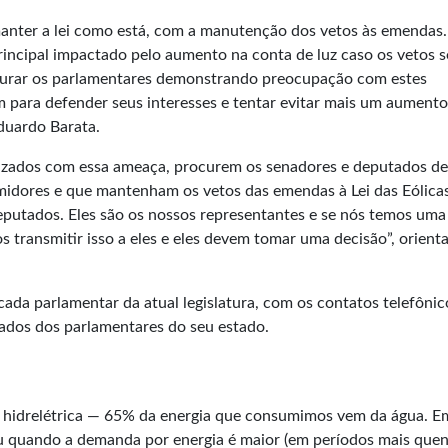
anter a lei como está, com a manutenção dos vetos às emendas
principal impactado pelo aumento na conta de luz caso os vetos 
curar os parlamentares demonstrando preocupação com estes
 para defender seus interesses e tentar evitar mais um aumento
Eduardo Barata.
ilizados com essa ameaça, procurem os senadores e deputados de
idores e que mantenham os vetos das emendas à Lei das Eólica
eputados. Eles são os nossos representantes e se nós temos uma
 transmitir isso a eles e eles devem tomar uma decisão”, orienta
cada parlamentar da atual legislatura, com os contatos telefônic
dados dos parlamentares do seu estado.
nte hidrelétrica — 65% da energia que consumimos vem da água. E
u quando a demanda por energia é maior (em períodos mais quen