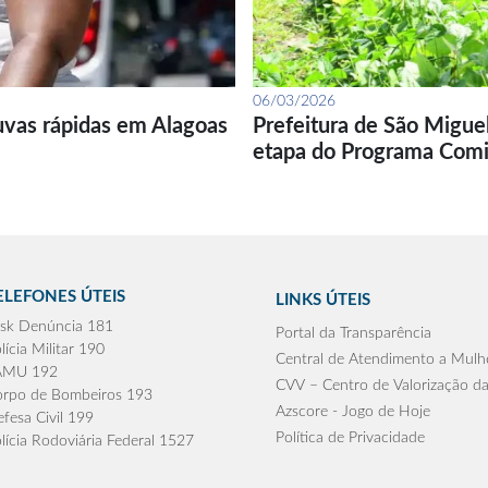
06/03/2026
uvas rápidas em Alagoas
Prefeitura de São Migue
etapa do Programa Com
ELEFONES ÚTEIS
LINKS ÚTEIS
sk Denúncia 181
Portal da Transparência
lícia Militar 190
Central de Atendimento a Mulh
AMU 192
CVV – Centro de Valorização da
rpo de Bombeiros 193
Azscore - Jogo de Hoje
fesa Civil 199
Política de Privacidade
lícia Rodoviária Federal 1527