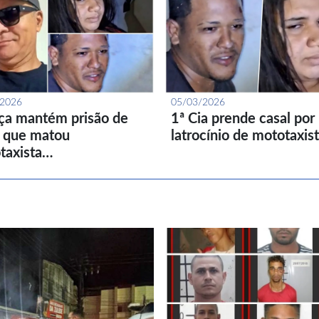
/2026
05/03/2026
iça mantém prisão de
1ª Cia prende casal por
l que matou
latrocínio de mototaxis
taxista…