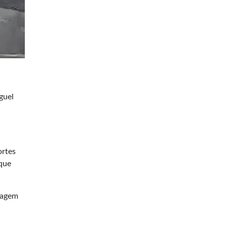
guel
ortes
 que
dagem