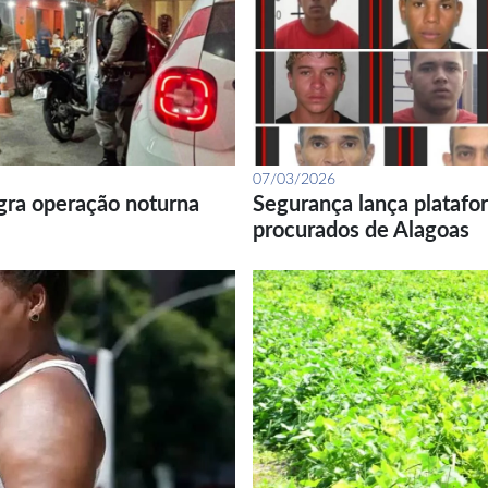
07/03/2026
gra operação noturna
Segurança lança platafor
procurados de Alagoas