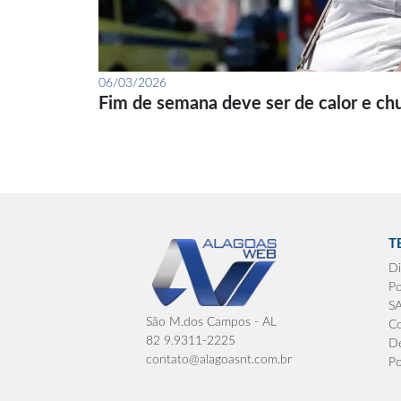
06/03/2026
Fim de semana deve ser de calor e ch
T
Di
Po
S
São M.dos Campos - AL
Co
82 9.9311-2225
De
contato@alagoasnt.com.br
Po