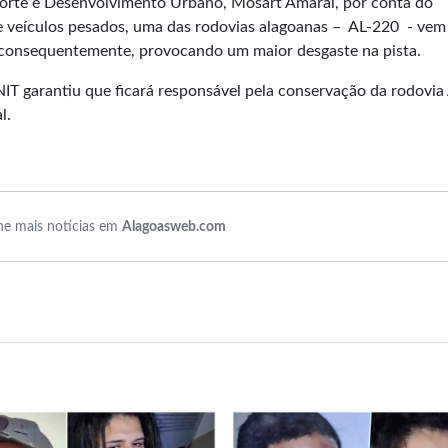
porte e Desenvolvimento Urbano, Mosart Amaral, por conta do
e veículos pesados, uma das rodovias alagoanas – AL-220 - vem
 consequentemente, provocando um maior desgaste na pista.
T garantiu que ficará responsável pela conservação da rodovia
l.
e mais notícias em
Alagoasweb.com