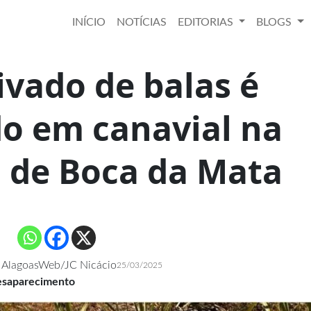
INÍCIO
NOTÍCIAS
EDITORIAS
BLOGS
ivado de balas é
o em canavial na
l de Boca da Mata
 AlagoasWeb/JC Nicácio
25/03/2025
esaparecimento