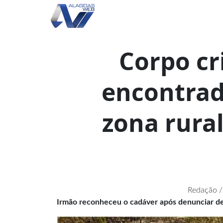
Corpo cr
encontrad
zona rura
Redação /
Irmão reconheceu o cadáver após denunciar d