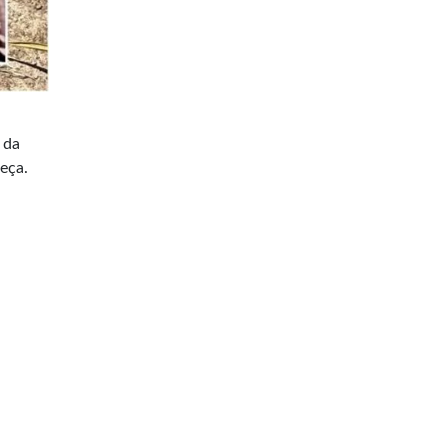
 da
eça.