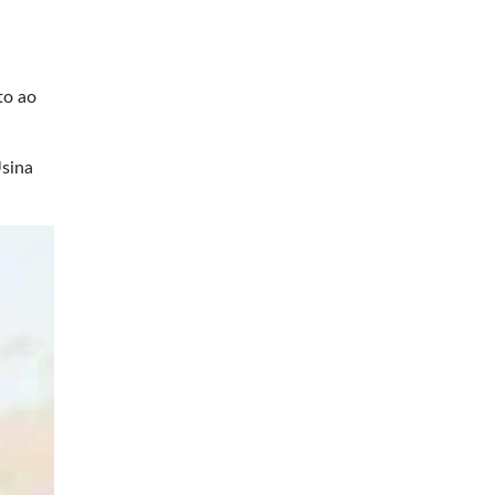
to ao
Usina