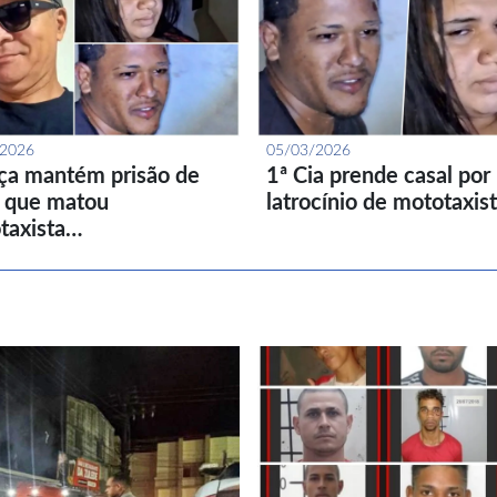
/2026
05/03/2026
iça mantém prisão de
1ª Cia prende casal por
l que matou
latrocínio de mototaxis
taxista…