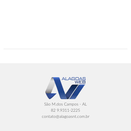
São M.dos Campos - AL
82 9.9311-2225
contato@alagoasnt.com.br