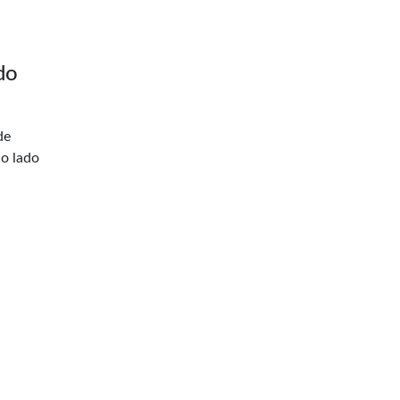
do
de
ao lado