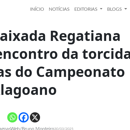
INÍCIO
NOTÍCIAS
EDITORIAS
BLOGS
aixada Regatiana
ncontro da torcid
ças do Campeonato
lagoano
lagoasWeb/Bruno Monteiro
30/03/2025