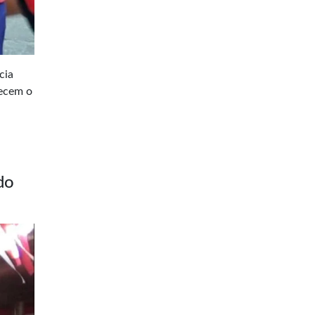
cia
lecem o
do