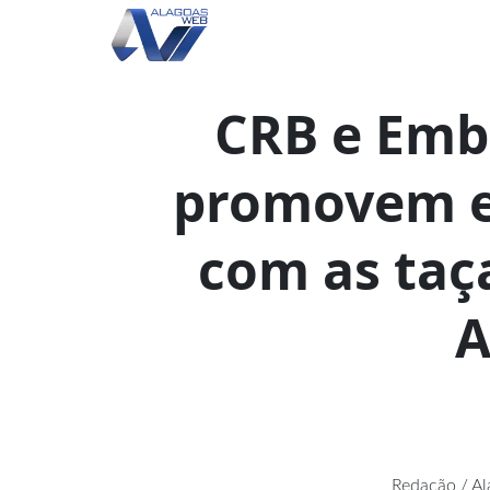
CRB e Emb
promovem e
com as ta
A
Redação / A