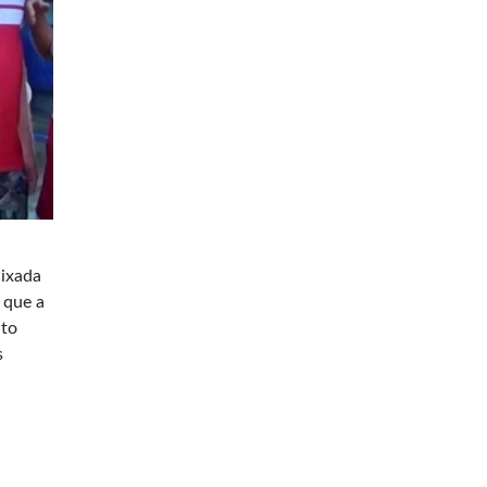
aixada
 que a
nto
s