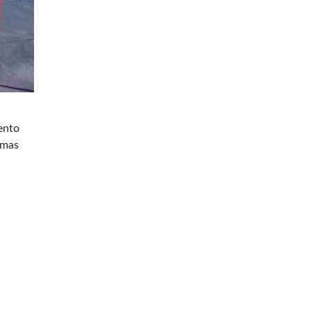
ento
imas