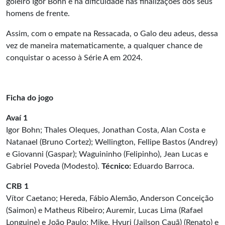
goleiro Igor Bohn e na dificuldade nas finalizações dos seus
homens de frente.
Assim, com o empate na Ressacada, o Galo deu adeus, dessa
vez de maneira matematicamente, a qualquer chance de
conquistar o acesso à Série A em 2024.
Ficha do jogo
Avaí 1
Igor Bohn; Thales Oleques, Jonathan Costa, Alan Costa e
Natanael (Bruno Cortez); Wellington, Fellipe Bastos (Andrey)
e Giovanni (Gaspar); Waguininho (Felipinho), Jean Lucas e
Gabriel Poveda (Modesto).
Técnico:
Eduardo Barroca.
CRB 1
Vítor Caetano; Hereda, Fábio Alemão, Anderson Conceição
(Saimon) e Matheus Ribeiro; Auremir, Lucas Lima (Rafael
Longuine) e João Paulo; Mike, Hyuri (Jailson Cauã) (Renato) e