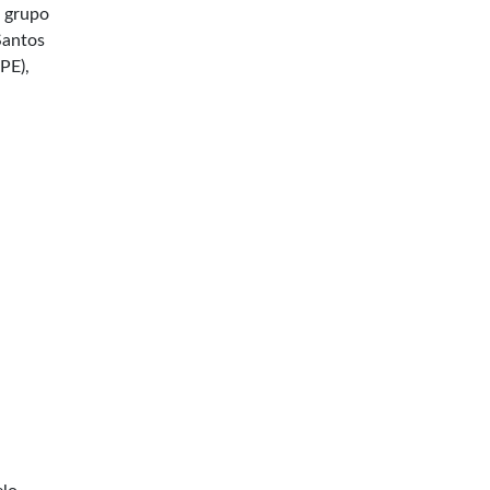
m grupo
Santos
PE),