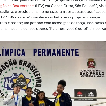
 na última quarta-feira (5/6), um grupo de crianças atendidas p
gião da Boa Vontade
(LBV) em Cidade Dutra, São Paulo/SP, visi
rasileira, e prestou uma homenagearam aos atletas classificados
o
kit
“LBV dá sorte” com desenho feito pelas próprias crianças,
prata e bronze; um potinho com mensagens de força, inspiração 
 e uma medalha com os dizeres “Para nós, você é ouro!”, simboliz