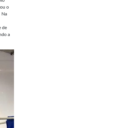
elo
tou o
. Na
e de
ando a