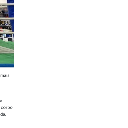
 mais
e
o corpo
ida,