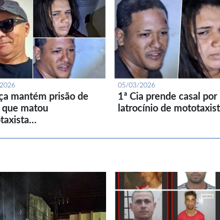
/2026
05/03/2026
iça mantém prisão de
1ª Cia prende casal por
l que matou
latrocínio de mototaxis
taxista…