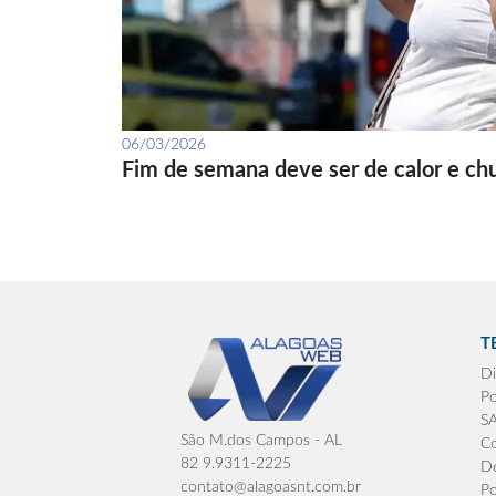
06/03/2026
Fim de semana deve ser de calor e ch
T
Di
Po
S
São M.dos Campos - AL
Co
82 9.9311-2225
De
contato@alagoasnt.com.br
Po