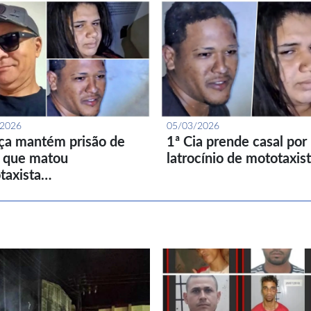
/2026
05/03/2026
iça mantém prisão de
1ª Cia prende casal por
l que matou
latrocínio de mototaxis
taxista…