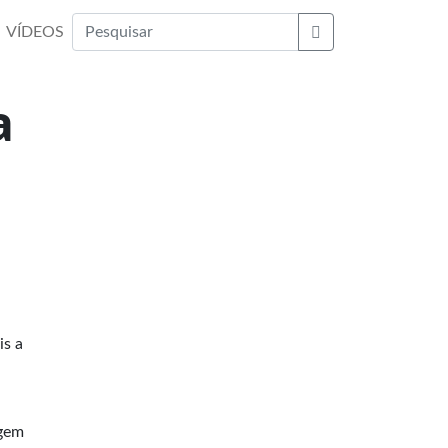
VÍDEOS
Buscar
a
is a
agem