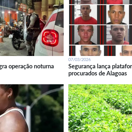
07/03/2026
gra operação noturna
Segurança lança platafor
procurados de Alagoas