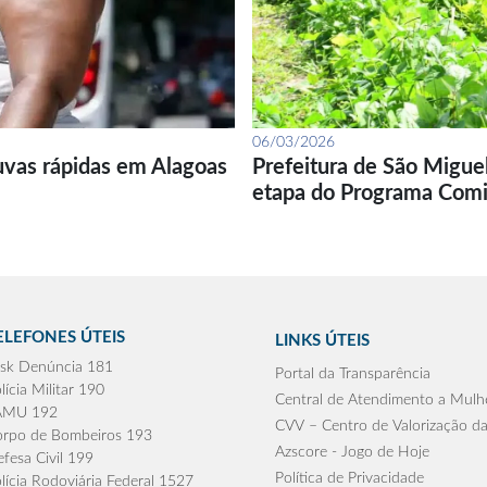
06/03/2026
uvas rápidas em Alagoas
Prefeitura de São Migue
etapa do Programa Com
ELEFONES ÚTEIS
LINKS ÚTEIS
sk Denúncia 181
Portal da Transparência
lícia Militar 190
Central de Atendimento a Mulh
AMU 192
CVV – Centro de Valorização da
rpo de Bombeiros 193
Azscore - Jogo de Hoje
fesa Civil 199
Política de Privacidade
lícia Rodoviária Federal 1527