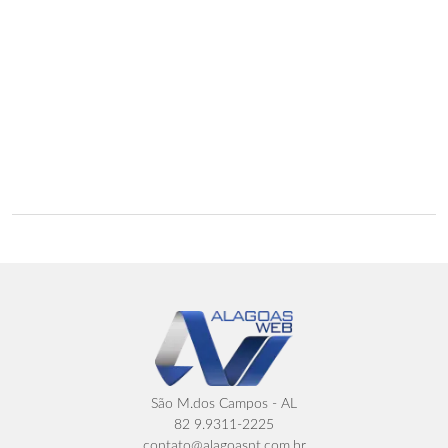
São M.dos Campos - AL
82 9.9311-2225
contato@alagoasnt.com.br