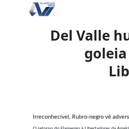
Del Valle 
goleia
Li
Irreconhecível, Rubro-negro vê advers
O retorno do Flamengo à Libertadores da Améri