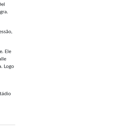
Del
gra.
essão,
. Ele
lle
a. Logo
tádio