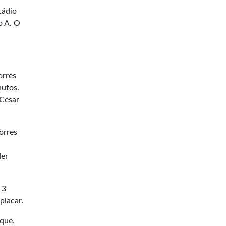
tádio
o A. O
orres
nutos.
 César
orres
der
 3
placar.
 que,