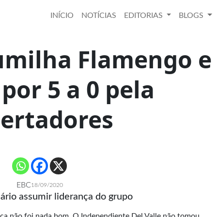
INÍCIO
NOTÍCIAS
EDITORIAS
BLOGS
humilha Flamengo e
 por 5 a 0 pela
bertadores
EBC
18/09/2020
ário assumir liderança do grupo
ca não foi nada bom. O Independiente Del Valle não tomou