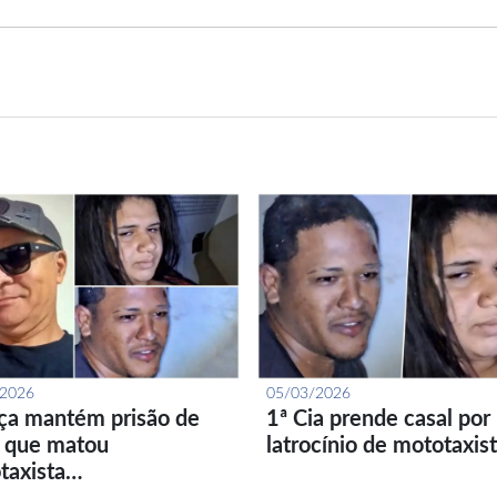
/2026
05/03/2026
iça mantém prisão de
1ª Cia prende casal por
l que matou
latrocínio de mototaxis
taxista…