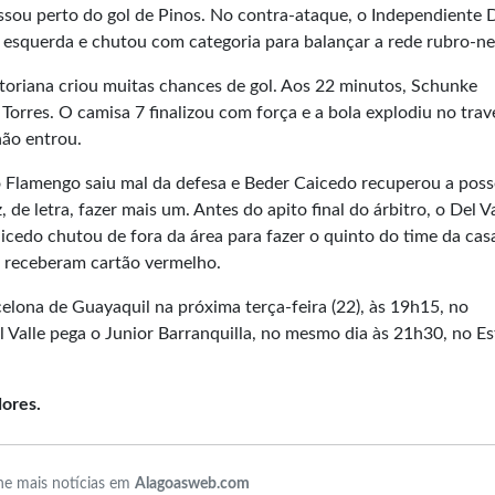
assou perto do gol de Pinos. No contra-ataque, o Independiente 
la esquerda e chutou com categoria para balançar a rede rubro-ne
toriana criou muitas chances de gol. Aos 22 minutos, Schunke
orres. O camisa 7 finalizou com força e a bola explodiu no trav
não entrou.
 Flamengo saiu mal da defesa e Beder Caicedo recuperou a posse
e letra, fazer mais um. Antes do apito final do árbitro, o Del Va
cedo chutou de fora da área para fazer o quinto do time da cas
e receberam cartão vermelho.
lona de Guayaquil na próxima terça-feira (22), às 19h15, no
Valle pega o Junior Barranquilla, no mesmo dia às 21h30, no Es
dores.
e mais notícias em
Alagoasweb.com