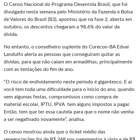
O Censo Nacional do Programa Desenrola Brasil, que foi
divulgado nesta semana pelo Ministério da Fazenda e Bolsa
de Valores do Brasil (B3), apontou que na fase 2, aberta em
outubro, os descontos chegaram a 98,6% do valor da
dívida.
No entanto, o conselheiro suplente do Corecon-BA Edval
Landulfo alerta as pessoas que conseguiram quitar as
dívidas, para que não caiam em armadilhas, principalmente
com as tentações do fim de ano.
“O risco de endividamento neste período é gigantesco. E aí
você tem toda uma dificuldade para o início do ano, quando
vem algumas festas, compromissos como compra de
material escolar, IPTU, IPVA tem alguns impostos a pagar.
Então, tem que ter essa cautela para que o nome não venha
a ser negativado novamente”, analisa.
O censo mostrou ainda que o ticket médio das
renegociações foi de R$ 248 nos pagamentos à vista e de R$