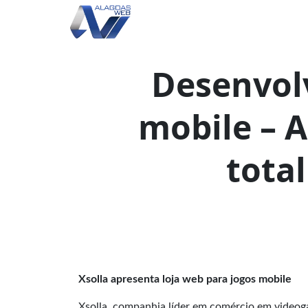
Desenvol
mobile – 
total
Xsolla apresenta loja web para jogos mobile
Xsolla, companhia líder em comércio em videog