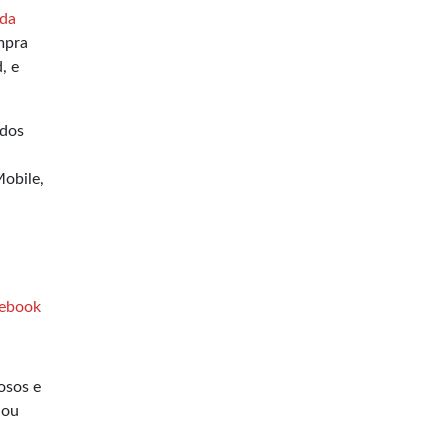
 da
mpra
, e
ados
obile,
-ebook
osos e
dou