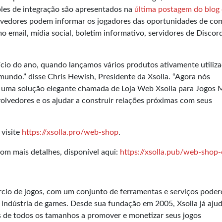
es de integração são apresentados na
última postagem do blog
olvedores podem informar os jogadores das oportunidades de co
email, mídia social, boletim informativo, servidores de Discord
.
ício do ano, quando lançamos vários produtos ativamente utiliz
undo.” disse Chris Hewish, Presidente da Xsolla. “Agora nós
uma solução elegante chamada de Loja Web Xsolla para Jogos M
olvedores e os ajudar a construir relações próximas com seus
 visite
https://xsolla.pro/web-shop
.
om mais detalhes, disponível aqui:
https://xsolla.pub/web-shop
cio de jogos, com um conjunto de ferramentas e serviços poder
 indústria de games. Desde sua fundação em 2005, Xsolla já aju
s de todos os tamanhos a promover e monetizar seus jogos