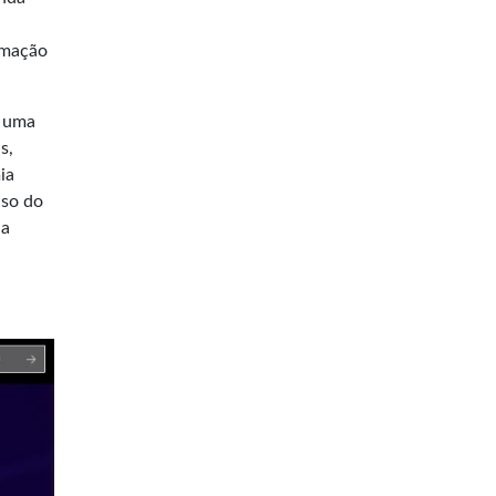
rmação
r uma
s,
ia
lso do
da