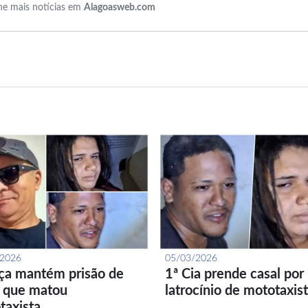
e mais notícias em
Alagoasweb.com
/2026
05/03/2026
iça mantém prisão de
1ª Cia prende casal por
l que matou
latrocínio de mototaxis
taxista…