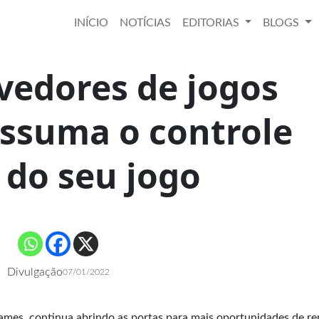
INÍCIO
NOTÍCIAS
EDITORIAS
BLOGS
vedores de jogos
Assuma o controle
 do seu jogo
Divulgação
07/01/2022
ames, continua abrindo as portas para mais oportunidades de r