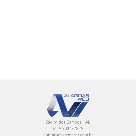
São M.dos Campos - AL
82 9.9311-2225
contato@alagoasnt.com.br