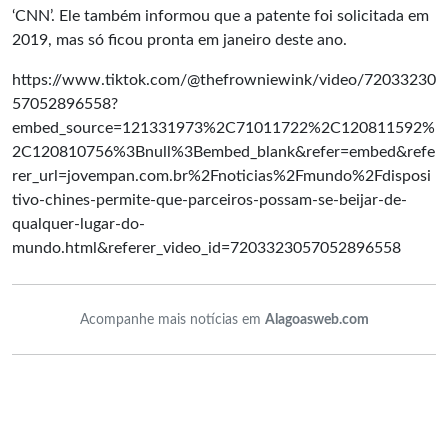
‘CNN’. Ele também informou que a patente foi solicitada em
2019, mas só ficou pronta em janeiro deste ano.
https://www.tiktok.com/@thefrowniewink/video/72033230
57052896558?
embed_source=121331973%2C71011722%2C120811592%
2C120810756%3Bnull%3Bembed_blank&refer=embed&refe
rer_url=jovempan.com.br%2Fnoticias%2Fmundo%2Fdisposi
tivo-chines-permite-que-parceiros-possam-se-beijar-de-
qualquer-lugar-do-
mundo.html&referer_video_id=7203323057052896558
Acompanhe mais notícias em
Alagoasweb.com