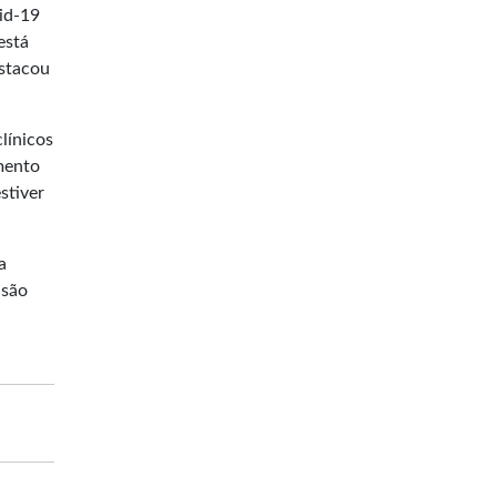
id-19
está
estacou
línicos
mento
stiver
a
 são