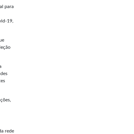
al para
vid-19,
ue
leção
a
ldes
tes
ições,
da rede