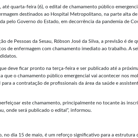
, até quarta-feira (6), o edital de chamamento público emergenci
ermagem destinados ao Hospital Metropolitano, na parte alta de
pada pelo Governo do Estado, em decorrência da pandemia de Co
ão de Pessoas da Sesau, Róbson José da Silva, a previsão é de q
icos de enfermagem com chamamento imediato ao trabalho. A se
ndidatos.
ue deve ficar pronto na terça-feira e ser publicado até a próxim
plica que o chamamento público emergencial vai acontecer nos mo
l para a contratação de profissionais da área da saúde e assisten
erfeiçoar este chamamento, principalmente no tocante às inscr
u, onde será publicado o edital”, informou.
 no dia 15 de maio, é um reforço significativo para a estrutura 