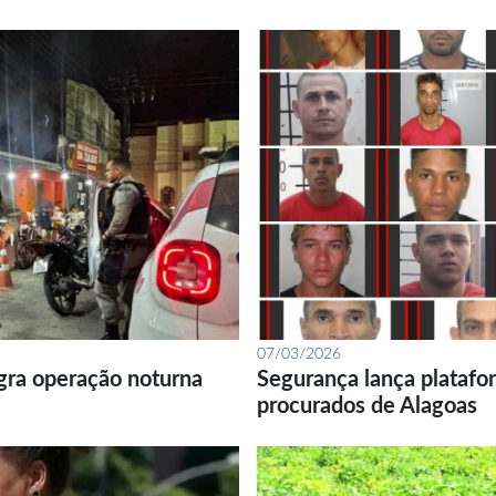
07/03/2026
gra operação noturna
Segurança lança platafor
procurados de Alagoas