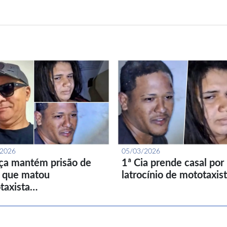
/2026
05/03/2026
iça mantém prisão de
1ª Cia prende casal por
l que matou
latrocínio de mototaxis
taxista…