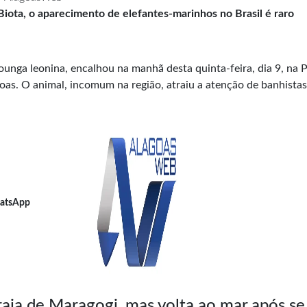
Biota, o aparecimento de elefantes-marinhos no Brasil é raro
nga leonina, encalhou na manhã desta quinta-feira, dia 9, na P
oas. O animal, incomum na região, atraiu a atenção de banhistas
atsApp
aia de Maragogi, mas volta ao mar após se