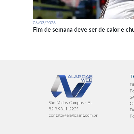
06/03/2026
Fim de semana deve ser de calor e ch
T
Di
Po
S
São M.dos Campos - AL
Co
82 9.9311-2225
De
contato@alagoasnt.com.br
Po