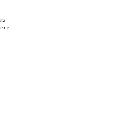
star
de de
e