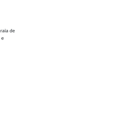
raia de
 e