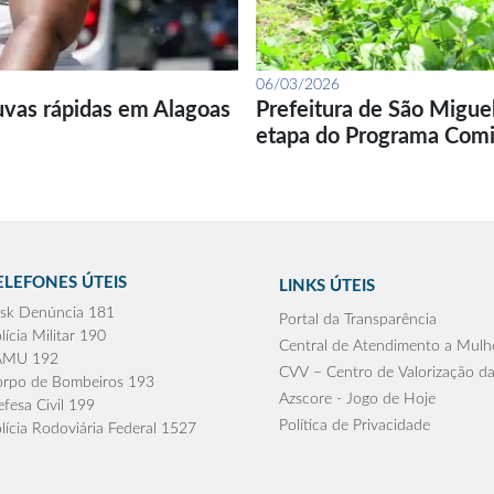
06/03/2026
uvas rápidas em Alagoas
Prefeitura de São Migue
etapa do Programa Com
ELEFONES ÚTEIS
LINKS ÚTEIS
sk Denúncia 181
Portal da Transparência
lícia Militar 190
Central de Atendimento a Mulh
AMU 192
CVV – Centro de Valorização da
rpo de Bombeiros 193
Azscore - Jogo de Hoje
fesa Civil 199
Política de Privacidade
lícia Rodoviária Federal 1527