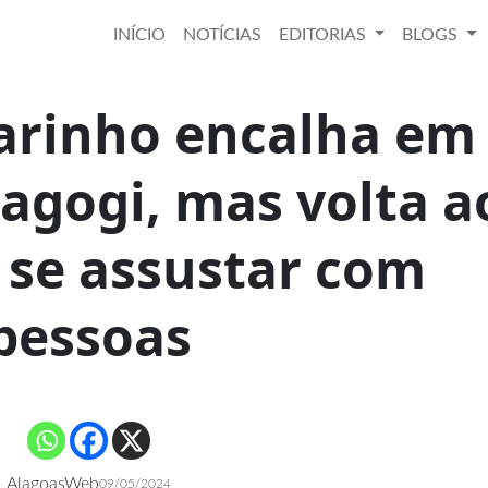
INÍCIO
NOTÍCIAS
EDITORIAS
BLOGS
arinho encalha em
agogi, mas volta a
 se assustar com
pessoas
AlagoasWeb
09/05/2024