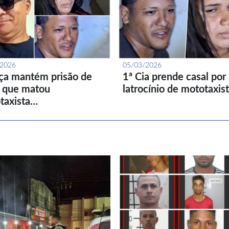
/2026
05/03/2026
iça mantém prisão de
1ª Cia prende casal por
l que matou
latrocínio de mototaxis
taxista…