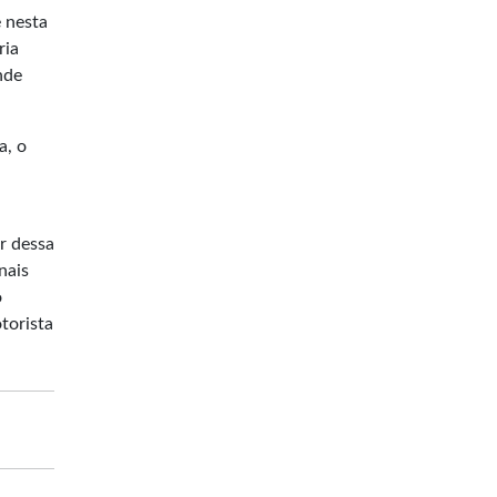
 nesta
ria
nde
a, o
ir dessa
nais
o
torista