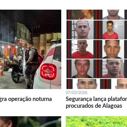
07/03/2026
gra operação noturna
Segurança lança platafor
procurados de Alagoas