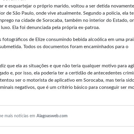
r e esquartejar o próprio marido, voltou a ser detida novamente
ior de São Paulo, onde vive atualmente. Segundo a polícia, ela te
mprego na cidade de Sorocaba, também no interior do Estado, o
luxo. Ela foi denunciada pela própria ex-patroa.
s fotográficos de Elize consumindo bebida alcoólica em uma prai
va submetida. Todos os documentos foram encaminhados para o
diz que ela as situações e que não teria qualquer motivo para ag
ado e, por isso, ela poderia ter a certidão de antecedentes crimi
entou ser o motorista de aplicativo em Sorocaba, mas teria sid
inais negativos, que é um critério básico para conseguir ser mo
e mais notícias em
Alagoasweb.com