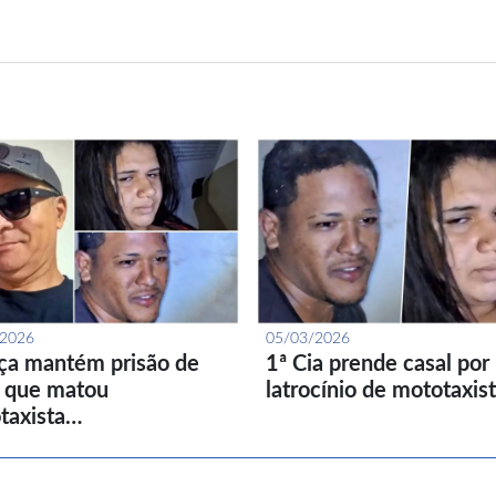
/2026
05/03/2026
iça mantém prisão de
1ª Cia prende casal por
l que matou
latrocínio de mototaxis
taxista…