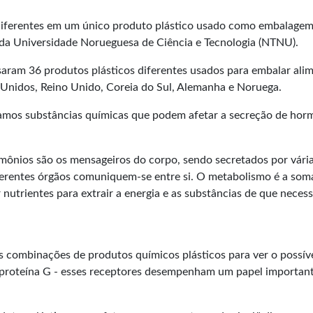
iferentes em um único produto plástico usado como embalagem
 da Universidade Norueguesa de Ciência e Tecnologia (NTNU).
saram 36 produtos plásticos diferentes usados para embalar ali
 Unidos, Reino Unido, Coreia do Sul, Alemanha e Noruega.
ramos substâncias químicas que podem afetar a secreção de hor
mônios são os mensageiros do corpo, sendo secretados por vári
iferentes órgãos comuniquem-se entre si. O metabolismo é a som
nutrientes para extrair a energia e as substâncias de que necess
 combinações de produtos químicos plásticos para ver o possív
à proteína G - esses receptores desempenham um papel importan