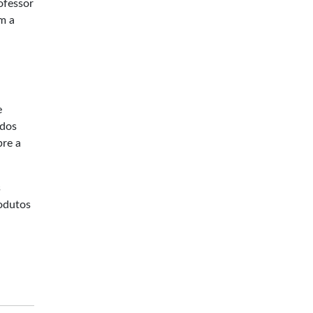
ofessor
m a
e
 dos
bre a
s
rodutos