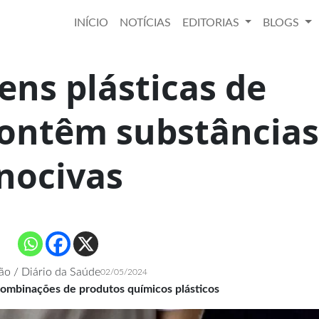
INÍCIO
NOTÍCIAS
EDITORIAS
BLOGS
ns plásticas de
contêm substâncias
nocivas
ão / Diário da Saúde
02/05/2024
ombinações de produtos químicos plásticos