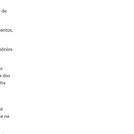
 de
mentos.
mônios
as
a dos
ita
el
te na