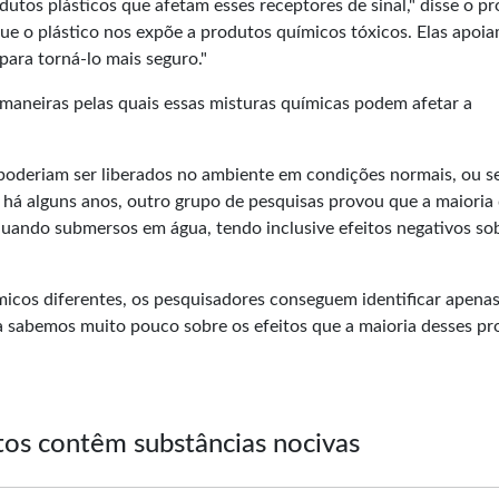
tos plásticos que afetam esses receptores de sinal," disse o pr
e o plástico nos expõe a produtos químicos tóxicos. Elas apoia
para torná-lo mais seguro."
neiras pelas quais essas misturas químicas podem afetar a
 poderiam ser liberados no ambiente em condições normais, ou s
 há alguns anos, outro grupo de pesquisas provou que a maioria
quando submersos em água, tendo inclusive efeitos negativos so
icos diferentes, os pesquisadores conseguem identificar apena
nda sabemos muito pouco sobre os efeitos que a maioria desses p
tos contêm substâncias nocivas