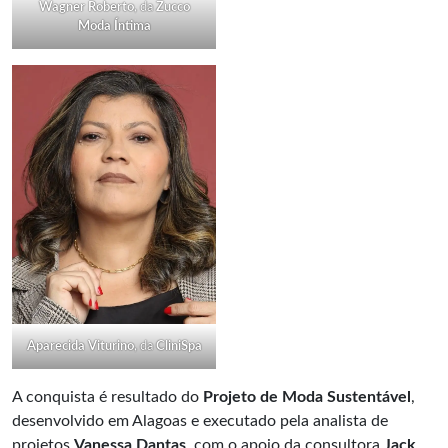
Wagner Roberto
, da
Zucco
Moda Íntima
Aparecida Viturino
, da
CliniSpa
A conquista é resultado do
Projeto de Moda Sustentável
,
desenvolvido em Alagoas e executado pela analista de
projetos
Vanessa Dantas
, com o apoio da consultora
Jack