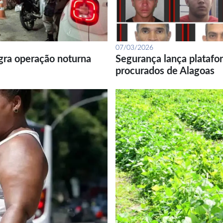
07/03/2026
gra operação noturna
Segurança lança platafor
procurados de Alagoas