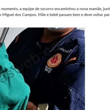
e momento, a equipe de socorro encaminhou a nova mamãe, jun
São Miguel dos Campos. Mãe e bebê passam bem e deve voltar par