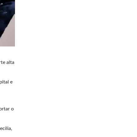
te alta
ital e
ortar o
cilia,