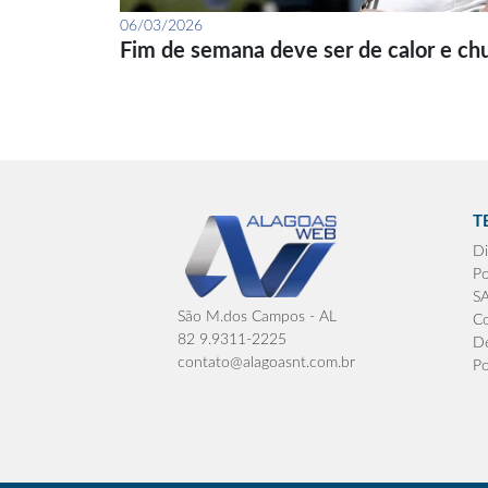
06/03/2026
Fim de semana deve ser de calor e ch
T
Di
Po
S
São M.dos Campos - AL
Co
82 9.9311-2225
De
contato@alagoasnt.com.br
Po