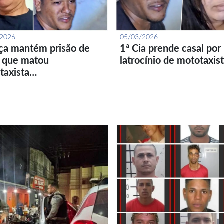
/2026
05/03/2026
iça mantém prisão de
1ª Cia prende casal por
l que matou
latrocínio de mototaxis
taxista…