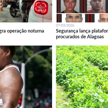
07/03/2026
gra operação noturna
Segurança lança platafor
procurados de Alagoas