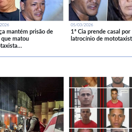
/2026
05/03/2026
iça mantém prisão de
1ª Cia prende casal por
l que matou
latrocínio de mototaxis
taxista…