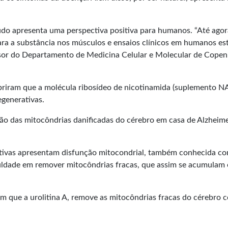
tudo apresenta uma perspectiva positiva para humanos. “Até agor
ara a substância nos músculos e ensaios clínicos em humanos es
ssor do Departamento de Medicina Celular e Molecular de Cope
briram que a molécula ribosídeo de nicotinamida (suplemento N
generativas.
ão das mitocôndrias danificadas do cérebro em casa de Alzheime
tivas apresentam disfunção mitocondrial, também conhecida c
iculdade em remover mitocôndrias fracas, que assim se acumulam 
m que a urolitina A, remove as mitocôndrias fracas do cérebro 