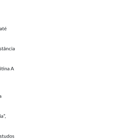
até
stância
itina A
a
a”,
estudos