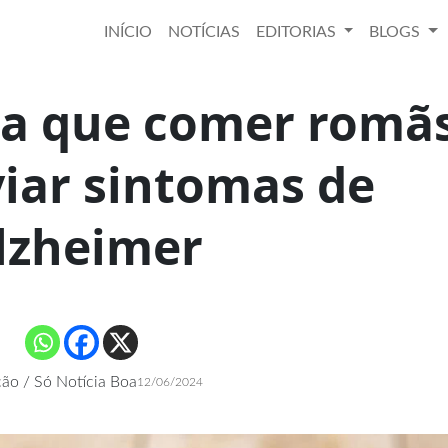
INÍCIO
NOTÍCIAS
EDITORIAS
BLOGS
la que comer romã
viar sintomas de
lzheimer
ão / Só Notícia Boa
12/06/2024