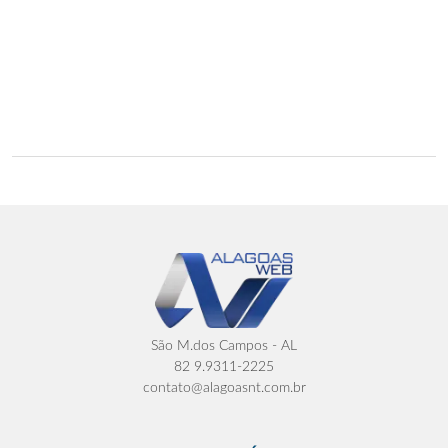
São M.dos Campos - AL
82 9.9311-2225
contato@alagoasnt.com.br