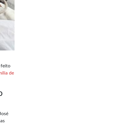
feito
ília de
o
José
mas