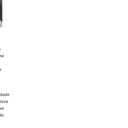
m
rea
a
s
idade
tava
ao
de