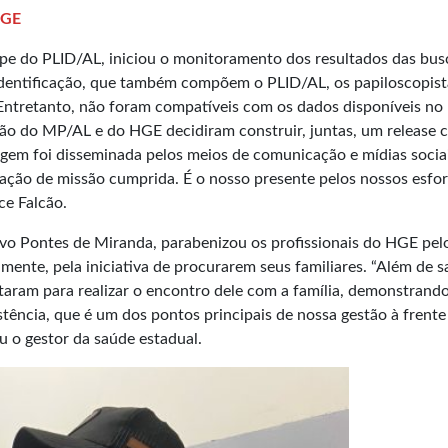
HGE
pe do PLID/AL, iniciou o monitoramento dos resultados das bus
 Identificação, que também compõem o PLID/AL, os papiloscopist
. Entretanto, não foram compatíveis com os dados disponíveis no
ção do MP/AL e do HGE decidiram construir, juntas, um release
magem foi disseminada pelos meios de comunicação e mídias sociai
ensação de missão cumprida. É o nosso presente pelos nossos esfo
ce Falcão.
vo Pontes de Miranda, parabenizou os profissionais do HGE pel
mente, pela iniciativa de procurarem seus familiares. “Além de s
utaram para realizar o encontro dele com a família, demonstrando
tência, que é um dos pontos principais de nossa gestão à frente
ou o gestor da saúde estadual.