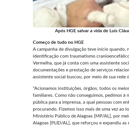
Após HGE salvar a vida de Luís Cláu
Começo de tudo no HGE
A campanha de divulgação teve início quando, n
identificação com traumatismo cranioencefálico,
Vermelha, que já conta com uma assistente socia
documentações e prestação de serviços relacion
assistente social buscou, por meio de sua rede de
“Acionamos instituições, órgãos, todos os meio
familiares. Como não conseguimos, pedimos à n
pública para a imprensa, a qual pessoas com en
procurando. Fizemos isso mais de uma vez ao l
Ministério Público de Alagoas
[MP/AL], por meio
Alagoas [PLID/AL], que reforçou e expandiu as no