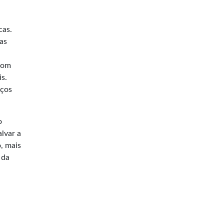
cas.
as
 com
s.
rços
o
alvar a
, mais
 da