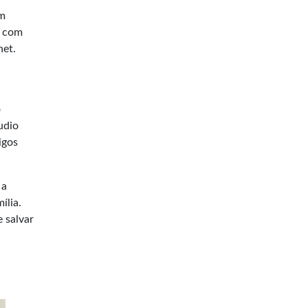
em
a com
net.
o
udio
igos
 a
ília.
 salvar