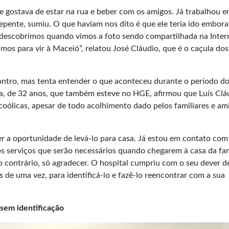
ue gostava de estar na rua e beber com os amigos. Já trabalhou 
e repente, sumiu. O que haviam nos dito é que ele teria ido embor
descobrimos quando vimos a foto sendo compartilhada na Inter
amos para vir à Maceió”, relatou José Cláudio, que é o caçula dos
contro, mas tenta entender o que aconteceu durante o período d
va, de 32 anos, que também esteve no HGE, afirmou que Luís Clá
coólicas, apesar de todo acolhimento dado pelos familiares e am
r a oportunidade de levá-lo para casa. Já estou em contato com
os serviços que serão necessários quando chegarem à casa da fam
 contrário, só agradecer. O hospital cumpriu com o seu dever de
is de uma vez, para identificá-lo e fazê-lo reencontrar com a sua
sem identificação