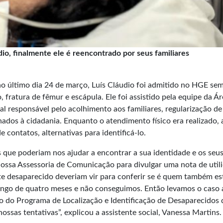
dio, finalmente ele é reencontrado por seus familiares
o último dia 24 de março, Luís Cláudio foi admitido no HGE se
 fratura de fêmur e escápula. Ele foi assistido pela equipe da Á
l responsável pelo acolhimento aos familiares, regularização de
ados à cidadania. Enquanto o atendimento físico era realizado, 
 contatos, alternativas para identificá-lo.
s que poderiam nos ajudar a encontrar a sua identidade e os seu
ossa Assessoria de Comunicação para divulgar uma nota de util
te desaparecido deveriam vir para conferir se é quem também es
ongo de quatro meses e não conseguimos. Então levamos o caso 
 do Programa de Localização e Identificação de Desaparecidos 
ssas tentativas”, explicou a assistente social, Vanessa Martins.