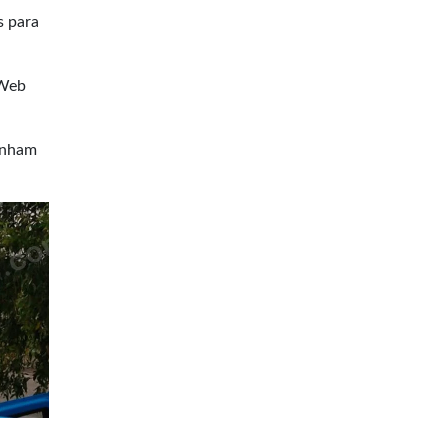
s para
sWeb
panham