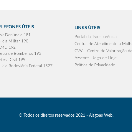
ELEFONES ÚTEIS
LINKS ÚTEIS
sk Denúncia 181
Portal da Transparência
lícia Militar 190
Central de Atendimento a Mulh
AMU 192
CVV – Centro de Valorização da
rpo de Bombeiros 193
Azscore - Jogo de Hoje
fesa Civil 199
Política de Privacidade
lícia Rodoviária Federal 1527
© Todos os direitos reservados 2021 - Alagoas Web.