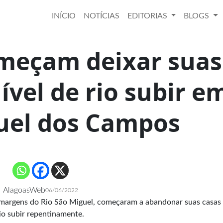
INÍCIO
NOTÍCIAS
EDITORIAS
BLOGS
omeçam deixar suas
ível de rio subir e
uel dos Campos
AlagoasWeb
06/06/2022
 margens do Rio São Miguel, começaram a abandonar suas casas
rio subir repentinamente.