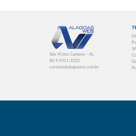
T
Di
Po
S
São M.dos Campos - AL
Co
82 9.9311-2225
De
contato@alagoasnt.com.br
Po