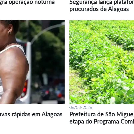
gra operação noturna
Segurança lança platafor
procurados de Alagoas
06/03/2026
uvas rápidas em Alagoas
Prefeitura de São Migue
etapa do Programa Com