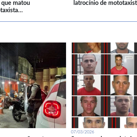
l que matou
latrocínio de mototaxis
taxista…
07/03/2026