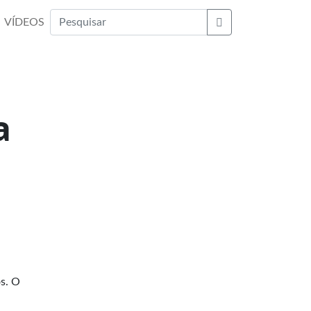
VÍDEOS
Buscar
a
os. O