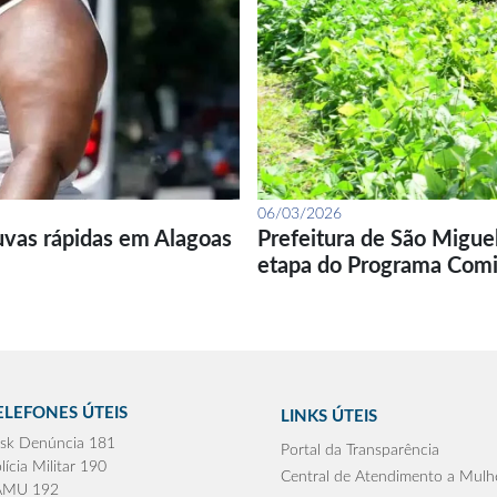
06/03/2026
uvas rápidas em Alagoas
Prefeitura de São Migue
etapa do Programa Com
ELEFONES ÚTEIS
LINKS ÚTEIS
sk Denúncia 181
Portal da Transparência
lícia Militar 190
Central de Atendimento a Mulh
AMU 192