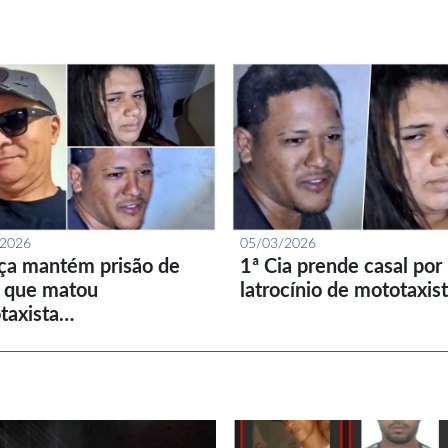
/2026
05/03/2026
iça mantém prisão de
1ª Cia prende casal por
l que matou
latrocínio de mototaxis
taxista…