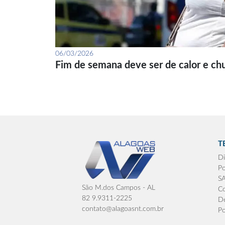
06/03/2026
Fim de semana deve ser de calor e ch
T
Di
Po
S
São M.dos Campos - AL
Co
82 9.9311-2225
De
contato@alagoasnt.com.br
Po