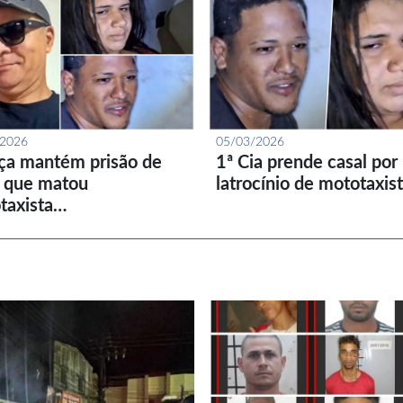
/2026
05/03/2026
iça mantém prisão de
1ª Cia prende casal por
l que matou
latrocínio de mototaxis
taxista…