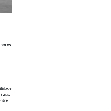
com os
ilidade
ático,
entre