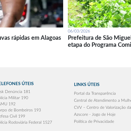
06/03/2026
uvas rápidas em Alagoas
Prefeitura de São Migue
etapa do Programa Com
ELEFONES ÚTEIS
LINKS ÚTEIS
sk Denúncia 181
Portal da Transparência
lícia Militar 190
Central de Atendimento a Mulh
AMU 192
CVV – Centro de Valorização da
rpo de Bombeiros 193
Azscore - Jogo de Hoje
fesa Civil 199
Política de Privacidade
lícia Rodoviária Federal 1527