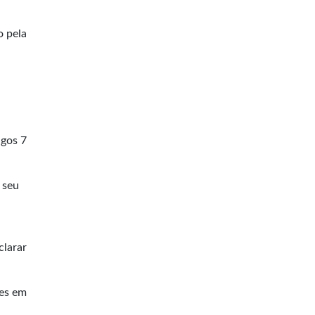
o pela
ngos 7
 seu
clarar
mes em