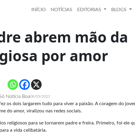
INÍCIO
NOTÍCIAS
EDITORIAS
BLOGS
adre abrem mão da
igiosa por amor
Só Noticia Boa
08/03/2023
fez os dois largarem tudo para viver a paixão. A coragem do jov
me do amor, viralizou nas redes sociais.
s religiosos para se tornarem padre e freira. Primeiro, foi ele q
ara a vida celibatária.