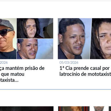
/2026
05/03/2026
iça mantém prisão de
1ª Cia prende casal por
l que matou
latrocínio de mototaxis
taxista…