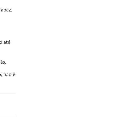
rapaz.
o até
ás.
, não é