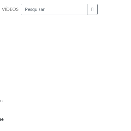
VÍDEOS
Buscar
em
ue