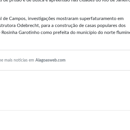
 prisão e de busca e apreensão nas cidades do Rio de Janeiro
nal de Campos, investigações mostraram superfaturamento em
strutora Odebrecht, para a construção de casas populares dos
 de Rosinha Garotinho como prefeita do município do norte flumi
e mais notícias em
Alagoasweb.com