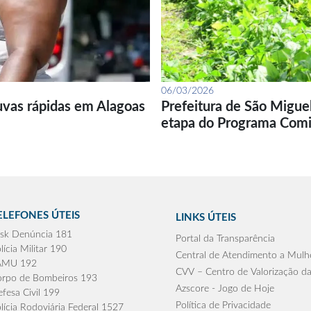
06/03/2026
uvas rápidas em Alagoas
Prefeitura de São Migue
etapa do Programa Com
ELEFONES ÚTEIS
LINKS ÚTEIS
sk Denúncia 181
Portal da Transparência
lícia Militar 190
Central de Atendimento a Mulh
AMU 192
CVV – Centro de Valorização da
rpo de Bombeiros 193
Azscore - Jogo de Hoje
fesa Civil 199
Política de Privacidade
lícia Rodoviária Federal 1527