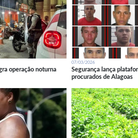
07/03/2026
gra operação noturna
Segurança lança platafor
procurados de Alagoas