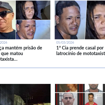
/2026
05/03/2026
iça mantém prisão de
1ª Cia prende casal por
l que matou
latrocínio de mototaxis
taxista…