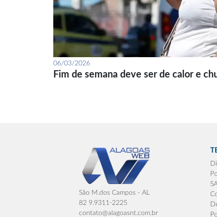
06/03/2026
Fim de semana deve ser de calor e ch
T
Di
Po
S
São M.dos Campos - AL
Co
82 9.9311-2225
De
contato@alagoasnt.com.br
Po