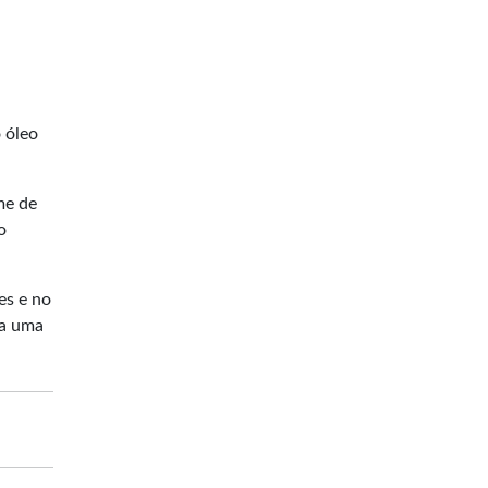
o óleo
me de
o
es e no
sa uma