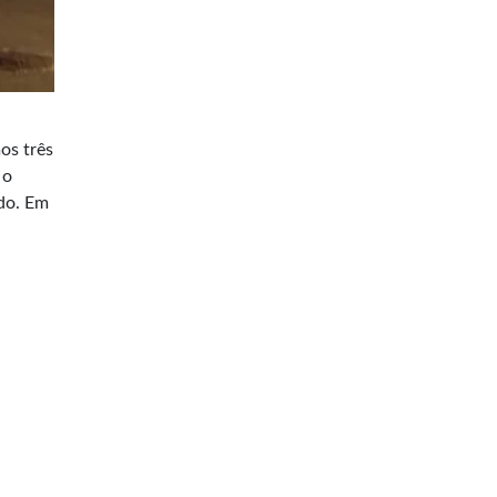
os três
 o
do. Em