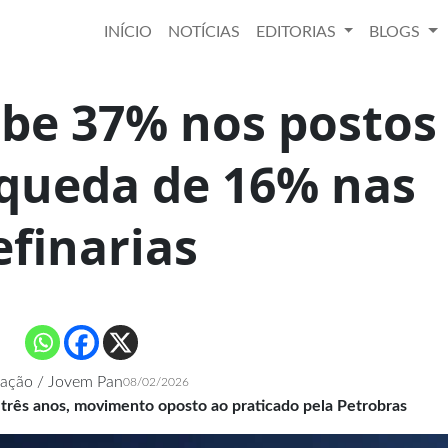
INÍCIO
NOTÍCIAS
EDITORIAS
BLOGS
obe 37% nos postos
 queda de 16% nas
efinarias
ação / Jovem Pan
08/02/2026
 três anos, movimento oposto ao praticado pela Petrobras