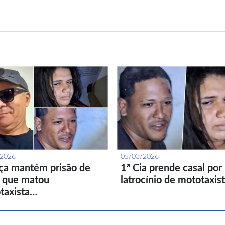
/2026
05/03/2026
iça mantém prisão de
1ª Cia prende casal por
l que matou
latrocínio de mototaxis
taxista…