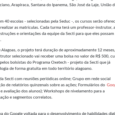
onciano, Arapiraca, Santana do Ipanema, São José da Laje, União 
m 40 escolas - selecionadas pela Seduc -, os cursos serão ofere
ealizar as matrículas. Cada turma terá um professor-instrutor, 
nstruções e orientações da equipe da Secti para que eles possam
.
 Alagoas, o projeto terá duração de aproximadamente 12 meses,
trutor selecionado vai receber uma bolsa no valor de R$ 500, cu
pelos bolsistas do Programa Oxetech - projeto da Secti que já
logia de forma gratuita em todo território alagoano.
da Secti com reuniões periódicas online; Grupo em rede social
ção de relatórios quinzenais sobre as ações; Formulários do
Goo
a e avaliação dos alunos); Workshops de nivelamento para a
mação e segmentos correlatos.
va do Google voltada para o desenvolvimento de habilidades digi