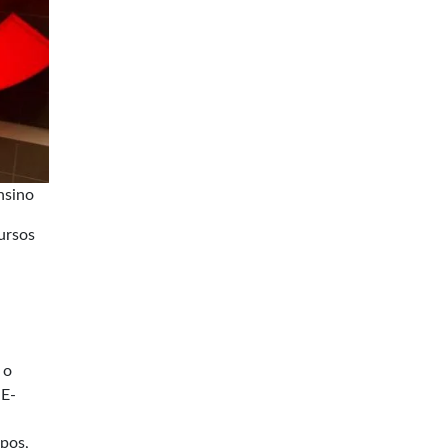
nsino
cursos
 o
 E-
mpos,