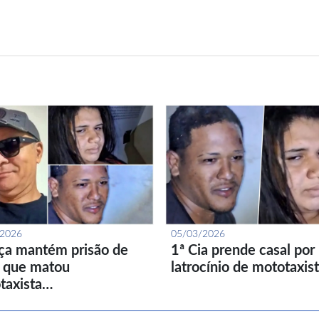
/2026
05/03/2026
iça mantém prisão de
1ª Cia prende casal por
l que matou
latrocínio de mototaxis
taxista…