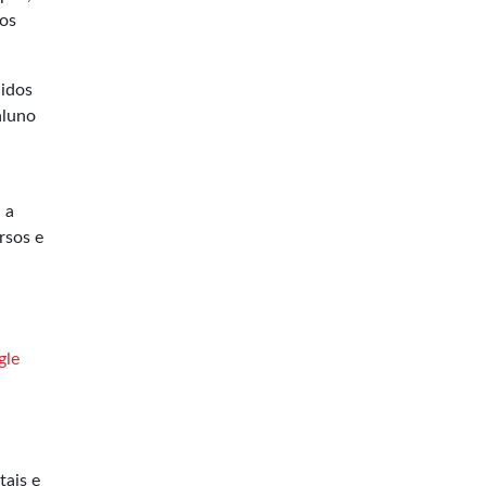
dos
cidos
aluno
 a
rsos e
gle
tais e