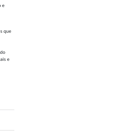
 e
as que
 do
ais e