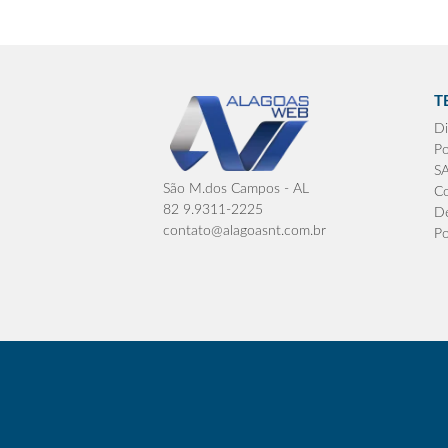
T
Di
Po
S
São M.dos Campos - AL
Co
82 9.9311-2225
De
contato@alagoasnt.com.br
Po