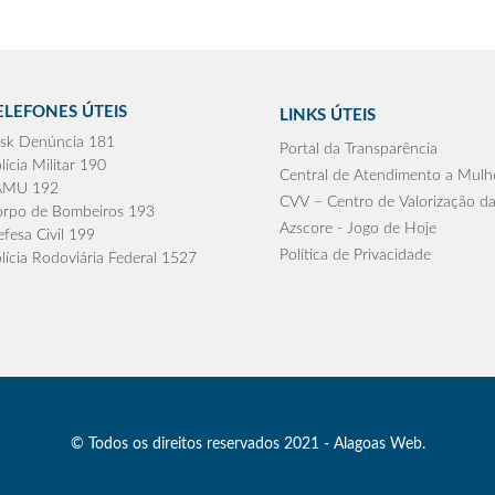
ELEFONES ÚTEIS
LINKS ÚTEIS
sk Denúncia 181
Portal da Transparência
lícia Militar 190
Central de Atendimento a Mulh
AMU 192
CVV – Centro de Valorização da
rpo de Bombeiros 193
Azscore - Jogo de Hoje
fesa Civil 199
Política de Privacidade
lícia Rodoviária Federal 1527
© Todos os direitos reservados 2021 - Alagoas Web.