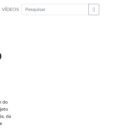
VÍDEOS
Buscar
o
o do
jeto
ia, da
e