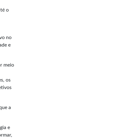
té o
ivo no
ade e
or meio
s, os
etivos
 que a
gia e
ormar,