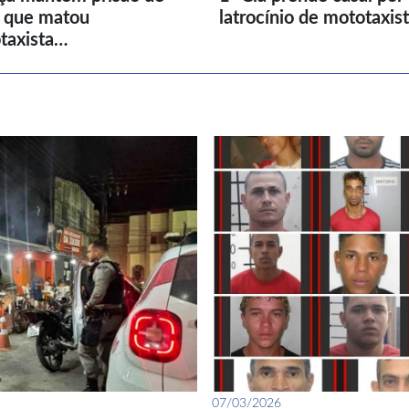
l que matou
latrocínio de mototaxis
taxista…
07/03/2026