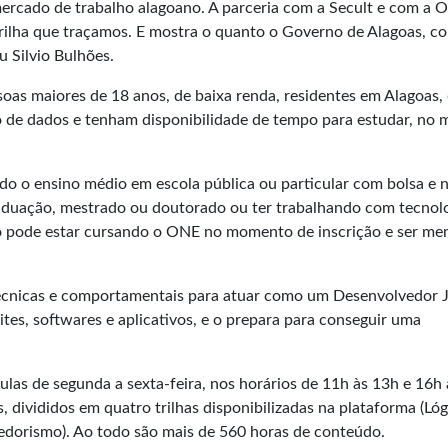
 mercado de trabalho alagoano. A parceria com a Secult e com a O
 trilha que traçamos. E mostra o quanto o Governo de Alagoas, 
u Silvio Bulhões.
soas maiores de 18 anos, de baixa renda, residentes em Alagoas,
o de dados e tenham disponibilidade de tempo para estudar, no 
do o ensino médio em escola pública ou particular com bolsa e 
raduação, mestrado ou doutorado ou ter trabalhando com tecnol
o pode estar cursando o ONE no momento de inscrição e ser m
écnicas e comportamentais para atuar como um Desenvolvedor Jr
sites, softwares e aplicativos, e o prepara para conseguir uma
las de segunda a sexta-feira, nos horários de 11h às 13h e 16h 
divididos em quatro trilhas disponibilizadas na plataforma (Lóg
dorismo). Ao todo são mais de 560 horas de conteúdo.