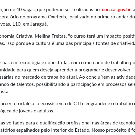
leção de 40 vagas, que poderão ser realizadas no
cuca.al.gov.br
a
laboratório do programa Oxetech, localizado no primeiro andar do
voas, 110, em Jaraguá.
nomia Criativa, Mellina Freitas, "o curso terá um impacto posit
. Isso porque a cultura é uma das principais fontes de criativid
essoas em tecnologia e conectá-las com o mercado de trabalho p
unidade para quem deseja aprender a programar e desenvolver
essárias no mercado de trabalho atual. Ao concluírem as atividade
nco de talentos, possibilitando a participação em processos sel
asta.
 parceria fortalece o ecossistema de CTI e engrandece o trabalho
ógica de jovens e adultos.
s voltados para a qualificação profissional nas áreas de tecnolo
atórios espalhados pelo interior do Estado. Nosso propósito é f