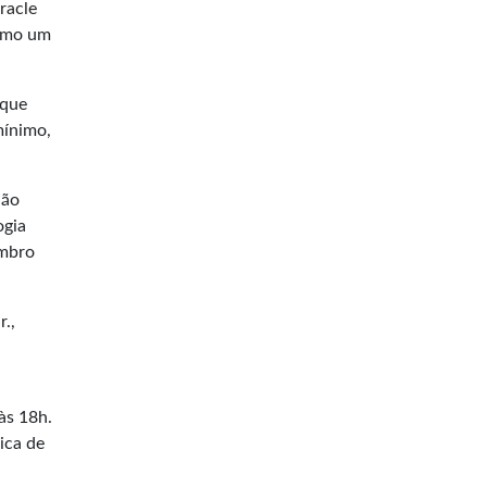
racle
como um
 que
mínimo,
não
ogia
embro
.,
às 18h.
ica de