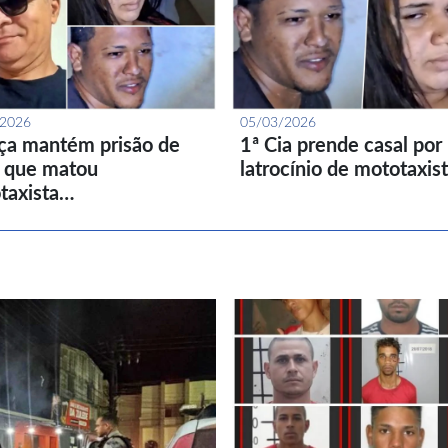
/2026
05/03/2026
iça mantém prisão de
1ª Cia prende casal por
l que matou
latrocínio de mototaxis
taxista…