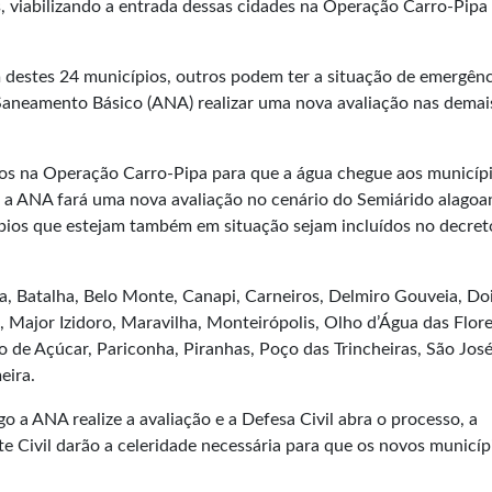
s, viabilizando a entrada dessas cidades na Operação Carro-Pipa
destes 24 municípios, outros podem ter a situação de emergênc
Saneamento Básico (ANA) realizar uma nova avaliação nas demai
pios na Operação Carro-Pipa para que a água chegue aos municípi
, a ANA fará uma nova avaliação no cenário do Semiárido alagoa
ípios que estejam também em situação sejam incluídos no decret
a, Batalha, Belo Monte, Canapi, Carneiros, Delmiro Gouveia, Do
 Major Izidoro, Maravilha, Monteirópolis, Olho d’Água das Flore
o de Açúcar, Pariconha, Piranhas, Poço das Trincheiras, São Jos
eira.
go a ANA realize a avaliação e a Defesa Civil abra o processo, a
e Civil darão a celeridade necessária para que os novos municíp