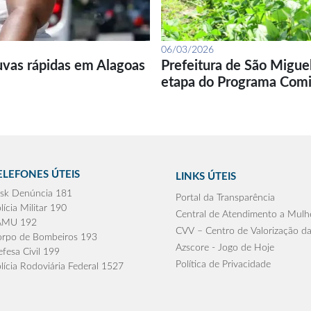
06/03/2026
uvas rápidas em Alagoas
Prefeitura de São Migue
etapa do Programa Com
ELEFONES ÚTEIS
LINKS ÚTEIS
sk Denúncia 181
Portal da Transparência
lícia Militar 190
Central de Atendimento a Mulh
AMU 192
CVV – Centro de Valorização da
rpo de Bombeiros 193
Azscore - Jogo de Hoje
fesa Civil 199
Política de Privacidade
lícia Rodoviária Federal 1527