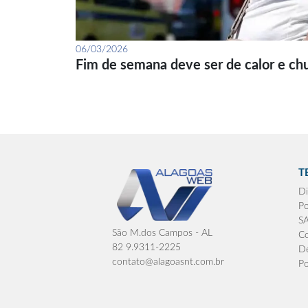
06/03/2026
Fim de semana deve ser de calor e ch
T
Di
Po
S
São M.dos Campos - AL
Co
82 9.9311-2225
De
contato@alagoasnt.com.br
Po