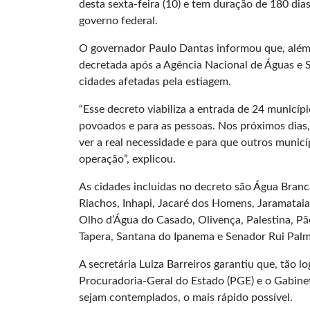
desta sexta-feira (10) e tem duração de 180 dia
governo federal.
O governador Paulo Dantas informou que, além 
decretada após a Agência Nacional de Águas e 
cidades afetadas pela estiagem.
“Esse decreto viabiliza a entrada de 24 municí
povoados e para as pessoas. Nos próximos dias
ver a real necessidade e para que outros munic
operação”, explicou.
As cidades incluídas no decreto são Água Branc
Riachos, Inhapi, Jacaré dos Homens, Jaramataia,
Olho d’Água do Casado, Olivença, Palestina, Pã
Tapera, Santana do Ipanema e Senador Rui Palm
A secretária Luiza Barreiros garantiu que, tão lo
Procuradoria-Geral do Estado (PGE) e o Gabinet
sejam contemplados, o mais rápido possível.