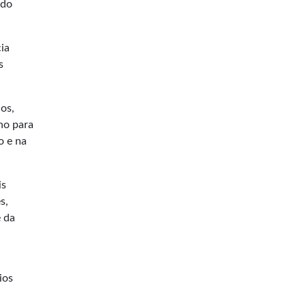
 do
ia
s
os,
no para
o e na
is
s,
é da
ios