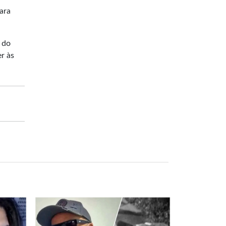
ara
 do
er às