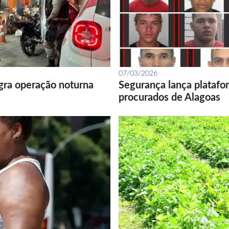
07/03/2026
gra operação noturna
Segurança lança platafor
procurados de Alagoas