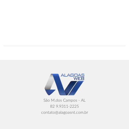
São M.dos Campos - AL
82 9.9311-2225
contato@alagoasnt.com.br