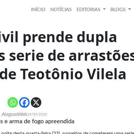
INÍCIO
NOTÍCIAS
EDITORIAS
BLOGS
vil prende dupla
 serie de arrastõe
de Teotônio Vilela
AlagoasWeb
24/09/2020
s e arma de fogo apreendida
 noite desta quarta-feira (23), suspeitos de cometerem uma seri