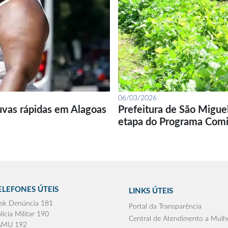
06/03/2026
uvas rápidas em Alagoas
Prefeitura de São Migue
etapa do Programa Com
ELEFONES ÚTEIS
LINKS ÚTEIS
sk Denúncia 181
Portal da Transparência
lícia Militar 190
Central de Atendimento a Mulh
AMU 192