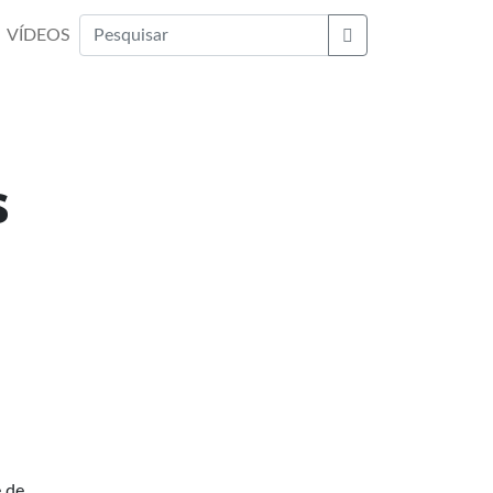
VÍDEOS
Buscar
s
e de