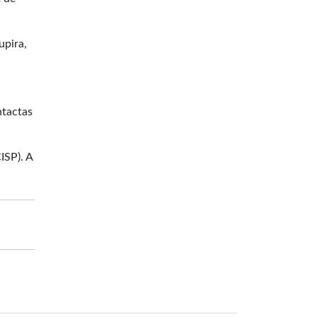
upira,
ntactas
ISP). A