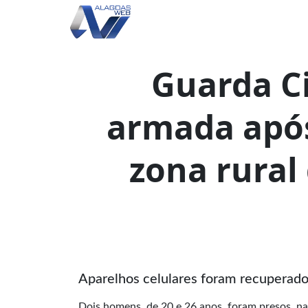
Guarda Ci
armada após
zona rural 
Aparelhos celulares foram recuperado
Dois homens, de 20 e 26 anos, foram presos, na