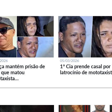
/2026
05/03/2026
iça mantém prisão de
1ª Cia prende casal por
l que matou
latrocínio de mototaxis
taxista…