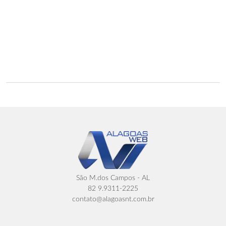
São M.dos Campos - AL
82 9.9311-2225
contato@alagoasnt.com.br