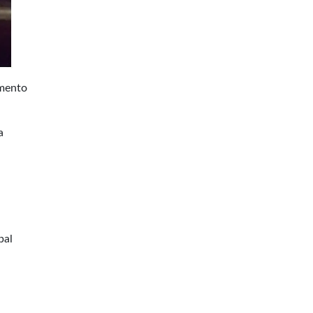
amento
a
pal