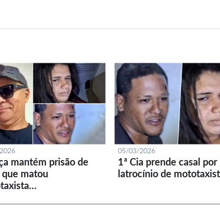
/2026
05/03/2026
iça mantém prisão de
1ª Cia prende casal por
l que matou
latrocínio de mototaxis
taxista…