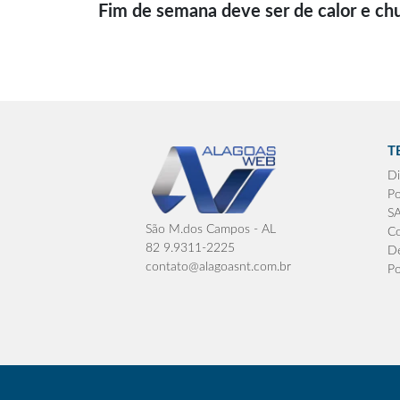
Fim de semana deve ser de calor e ch
T
Di
Po
S
São M.dos Campos - AL
Co
82 9.9311-2225
De
contato@alagoasnt.com.br
Po