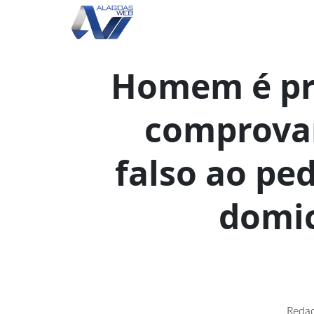
Homem é pr
comprovan
falso ao ped
domic
Reda