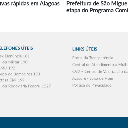
uvas rápidas em Alagoas
Prefeitura de São Migue
etapa do Programa Com
ELEFONES ÚTEIS
LINKS ÚTEIS
sk Denúncia 181
Portal da Transparência
lícia Militar 190
Central de Atendimento a Mulh
AMU 192
CVV – Centro de Valorização da
rpo de Bombeiros 193
Azscore - Jogo de Hoje
fesa Civil 199
Política de Privacidade
lícia Rodoviária Federal 1527