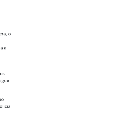
era, o
ia a
ios
agrar
ão
olícia