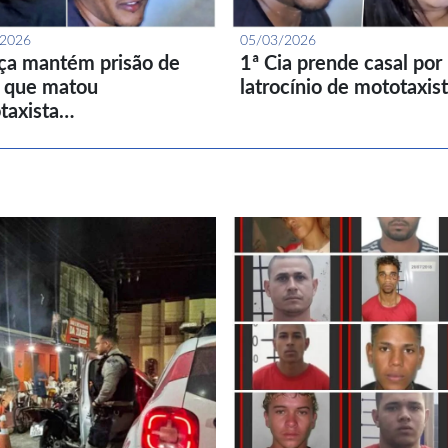
/2026
05/03/2026
iça mantém prisão de
1ª Cia prende casal por
l que matou
latrocínio de mototaxis
taxista…