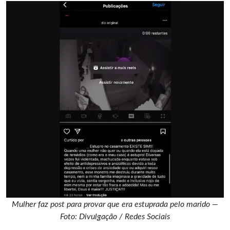
Mulher faz post para provar que era estuprada pelo marido —
Foto: Divulgação / Redes Sociais