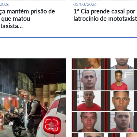
/2026
05/03/2026
iça mantém prisão de
1ª Cia prende casal por
l que matou
latrocínio de mototaxis
taxista…