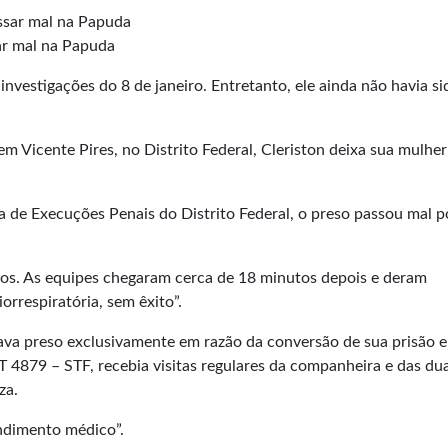
ar mal na Papuda
nvestigações do 8 de janeiro. Entretanto, ele ainda não havia si
m Vicente Pires, no Distrito Federal, Cleriston deixa sua mulher
ra de Execuções Penais do Distrito Federal, o preso passou mal p
s. As equipes chegaram cerca de 18 minutos depois e deram
rrespiratória, sem êxito”.
tava preso exclusivamente em razão da conversão de sua prisão 
T 4879 – STF, recebia visitas regulares da companheira e das du
za.
endimento médico”.