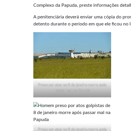
Complexo da Papuda, preste informações detalh
A penitenciária deverá enviar uma cópia do pro
detento durante o período em que ele ficou no l
Preso por atos no 8 de janeiro morre após
passar mal na Papuda
Preso por atos no 8 de janeiro morre após