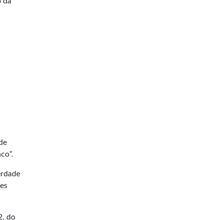
o da
de
co”.
erdade
aes
2, do