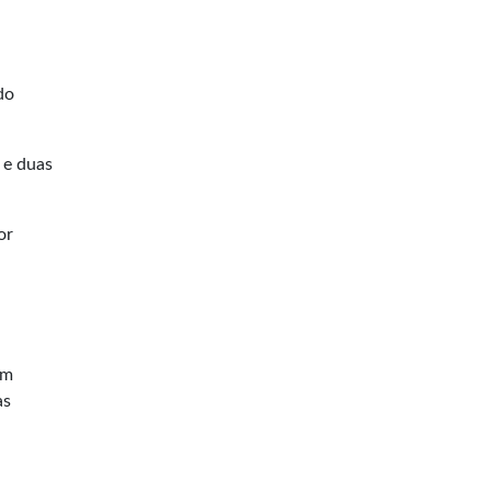
do
 e duas
or
em
as