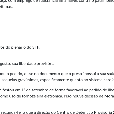
eaça, com emprego de substância inflamável, contra o patrimôni
vítimas;
ros do plenário do STF.
gosto, sua liberdade provisória.
ou o pedido, disse no documento que o preso “possui a sua saú
 sequelas gravíssimas, especificamente quanto ao sistema cardía
nifestou em 1º de setembro de forma favorável ao pedido de lib
como uso de tornozeleira eletrônica. Não houve decisão de Mor
segunda-feira que a direção do Centro de Detenção Provisória 