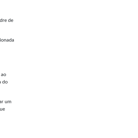
ndre de
cionada
u ao
a do
tar um
que