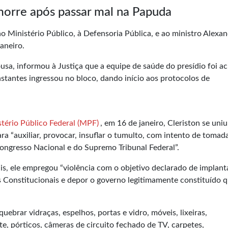
 morre após passar mal na Papuda
ao Ministério Público, à Defensoria Pública, e ao ministro Alexa
aneiro.
ousa, informou à Justiça que a equipe de saúde do presídio foi a
nstantes ingressou no bloco, dando início aos protocolos de
stério Público Federal (MPF)
, em 16 de janeiro, Cleriston se uni
ra “auxiliar, provocar, insuflar o tumulto, com intento de tomad
Congresso Nacional e do Supremo Tribunal Federal”.
s, ele empregou “violência com o objetivo declarado de implan
es Constitucionais e depor o governo legitimamente constituído 
uebrar vidraças, espelhos, portas e vidro, móveis, lixeiras,
e, pórticos, câmeras de circuito fechado de TV, carpetes,