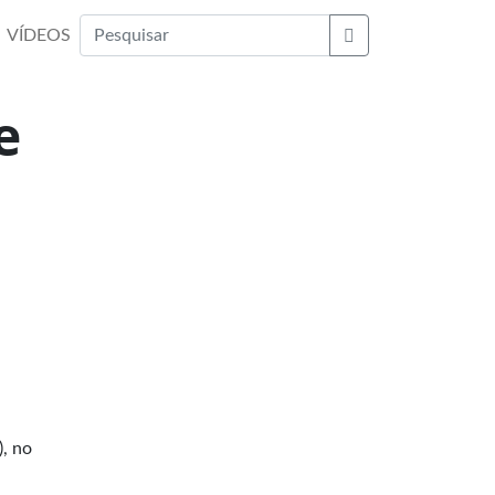
VÍDEOS
Buscar
e
), no