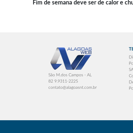
Fim de semana deve ser de calor e ch
T
Di
Po
S
São M.dos Campos - AL
Co
82 9.9311-2225
De
contato@alagoasnt.com.br
Po