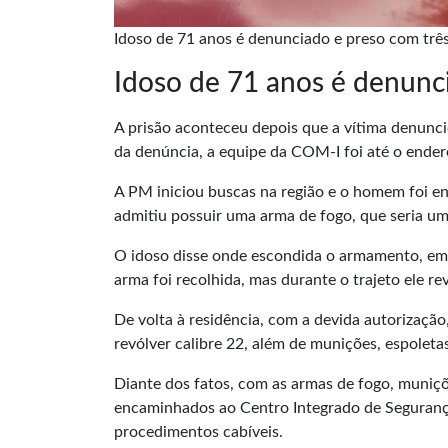
Idoso de 71 anos é denunciado e preso com trê
Idoso de 71 anos é denunc
A prisão aconteceu depois que a vítima denuncio
da denúncia, a equipe da COM-I foi até o endere
A PM iniciou buscas na região e o homem foi en
admitiu possuir uma arma de fogo, que seria uma
O idoso disse onde escondida o armamento, em 
arma foi recolhida, mas durante o trajeto ele r
De volta à residência, com a devida autorizaçã
revólver calibre 22, além de munições, espoleta
Diante dos fatos, com as armas de fogo, muniçõ
encaminhados ao Centro Integrado de Seguranç
procedimentos cabíveis.