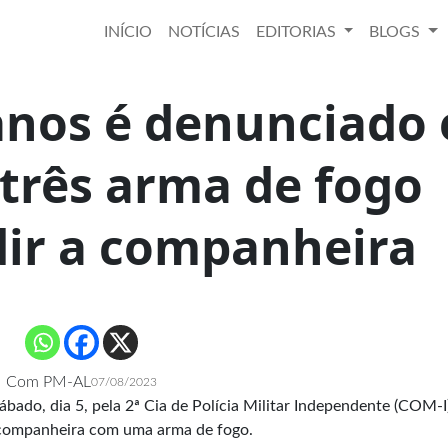
INÍCIO
NOTÍCIAS
EDITORIAS
BLOGS
anos é denunciado 
três arma de fogo
dir a companheira
Com PM-AL
07/08/2023
bado, dia 5, pela 2ª Cia de Polícia Militar Independente (COM-I
a companheira com uma arma de fogo.