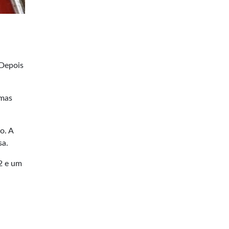
 Depois
 mas
o. A
sa.
32 e um