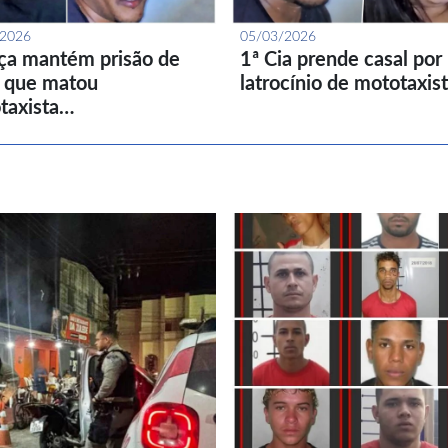
/2026
05/03/2026
iça mantém prisão de
1ª Cia prende casal por
l que matou
latrocínio de mototaxis
taxista…