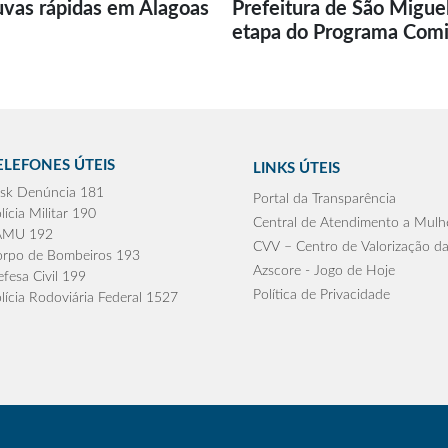
uvas rápidas em Alagoas
Prefeitura de São Migue
etapa do Programa Com
ELEFONES ÚTEIS
LINKS ÚTEIS
sk Denúncia 181
Portal da Transparência
lícia Militar 190
Central de Atendimento a Mulh
AMU 192
CVV – Centro de Valorização da
rpo de Bombeiros 193
Azscore - Jogo de Hoje
fesa Civil 199
Política de Privacidade
lícia Rodoviária Federal 1527