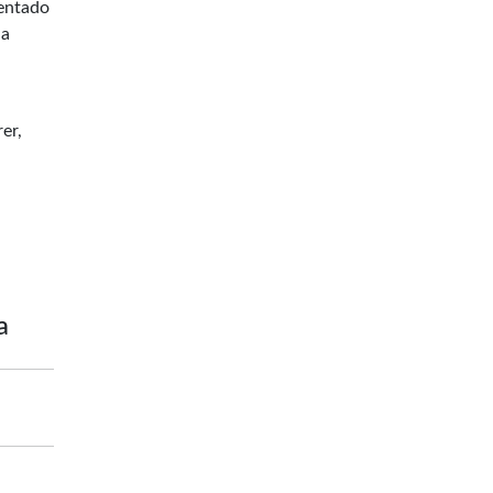
sentado
 a
er,
a