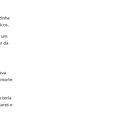
zinha
icos.
e um
ar da
ava
 morte
 teria
ares e