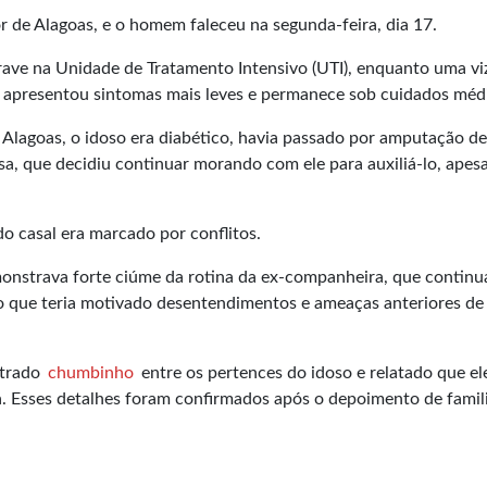
r de Alagoas, e o homem faleceu na segunda-feira, dia 17.
ave na Unidade de Tratamento Intensivo (UTI), enquanto uma vi
 apresentou sintomas mais leves e permanece sob cuidados méd
e Alagoas, o idoso era diabético, havia passado por amputação d
a, que decidiu continuar morando com ele para auxiliá-lo, apes
o casal era marcado por conflitos.
monstrava forte ciúme da rotina da ex-companheira, que continu
 o que teria motivado desentendimentos e ameaças anteriores de
ntrado
chumbinho
entre os pertences do idoso e relatado que ele
. Esses detalhes foram confirmados após o depoimento de famili