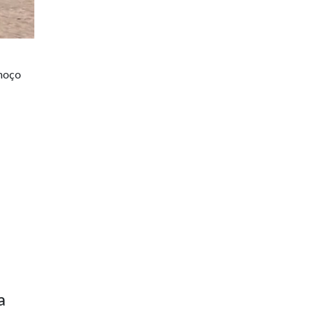
lmoço
a