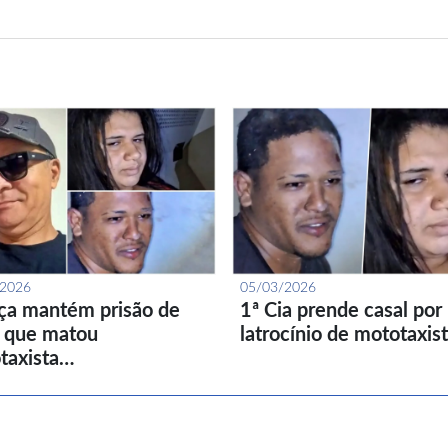
/2026
05/03/2026
iça mantém prisão de
1ª Cia prende casal por
l que matou
latrocínio de mototaxis
taxista…