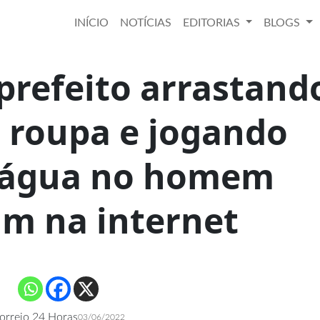
INÍCIO
NOTÍCIAS
EDITORIAS
BLOGS
prefeito arrastand
 roupa e jogando
 água no homem
am na internet
orreio 24 Horas
03/06/2022