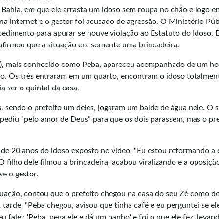
a Bahia, em que ele arrasta um idoso sem roupa no chão e logo e
 na internet e o gestor foi acusado de agressão. O Ministério Púb
cedimento para apurar se houve violação ao Estatuto do Idoso. 
 afirmou que a situação era somente uma brincadeira.
 (PP), mais conhecido como Peba, apareceu acompanhado de um 
ção. Os três entraram em um quarto, encontram o idoso totalmen
a ser o quintal da casa.
 sendo o prefeito um deles, jogaram um balde de água nele. O s
pediu "pelo amor de Deus" para que os dois parassem, mas o pre
s de 20 anos do idoso exposto no vídeo. "Eu estou reformando a 
 O filho dele filmou a brincadeira, acabou viralizando e a oposiçã
sse o gestor.
situação, contou que o prefeito chegou na casa do seu Zé como d
tarde. "Peba chegou, avisou que tinha café e eu perguntei se el
 falei: 'Peba, pega ele e dá um banho' e foi o que ele fez, leva