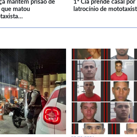
iça mantém prisão de
1ª Cia prende casal por
l que matou
latrocínio de mototaxis
taxista…