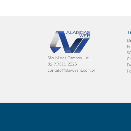
T
Di
Po
S
São M.dos Campos - AL
Co
82 9.9311-2225
De
contato@alagoasnt.com.br
Po