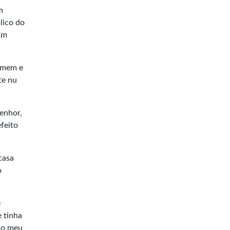
m
lico do
Em
homem e
te nu
enhor,
feito
casa
o
e
e tinha
ndo meu