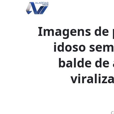
Imagens de 
idoso sem
balde de
viraliz
C