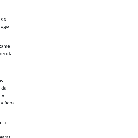
e
 de
logia,
exame
necida
a
as
 da
 e
a ficha
cia
mesma