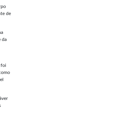
rpo
nte de
na
e da
foi
 como
el
áver
s