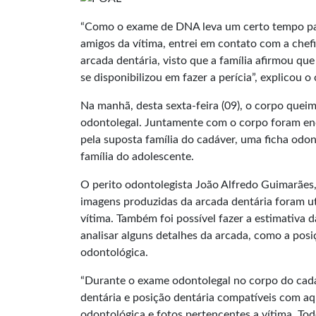
“Como o exame de DNA leva um certo tempo para
amigos da vítima, entrei em contato com a chefi
arcada dentária, visto que a família afirmou qu
se disponibilizou em fazer a perícia”, explicou 
Na manhã, desta sexta-feira (09), o corpo quei
odontolegal. Juntamente com o corpo foram enc
pela suposta família do cadáver, uma ficha odo
família do adolescente.
O perito odontolegista João Alfredo Guimarães,
imagens produzidas da arcada dentária foram uti
vítima. Também foi possível fazer a estimativa 
analisar alguns detalhes da arcada, como a posi
odontológica.
“Durante o exame odontolegal no corpo do cadá
dentária e posição dentária compatíveis com a
odontológica e fotos pertencentes a vítima. Tod