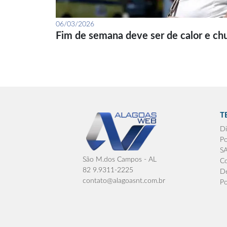
06/03/2026
Fim de semana deve ser de calor e ch
T
Di
Po
S
São M.dos Campos - AL
Co
82 9.9311-2225
De
contato@alagoasnt.com.br
Po