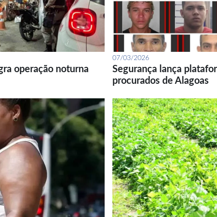
07/03/2026
gra operação noturna
Segurança lança platafor
procurados de Alagoas