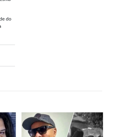
ade do
a