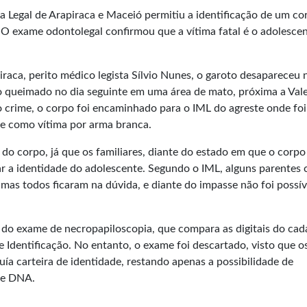
a Legal de Arapiraca e Maceió permitiu a identificação de um co
 O exame odontolegal confirmou que a vítima fatal é o adolesce
raca, perito médico legista Sílvio Nunes, o garoto desapareceu 
do queimado no dia seguinte em uma área de mato, próxima a Val
o crime, o corpo foi encaminhado para o IML do agreste onde foi
te como vítima por arma branca.
 corpo, já que os familiares, diante do estado em que o corpo 
 a identidade do adolescente. Segundo o IML, alguns parentes
 mas todos ficaram na dúvida, e diante do impasse não foi possív
és do exame de necropapiloscopia, que compara as digitais do cad
e Identificação. No entanto, o exame foi descartado, visto que o
ía carteira de identidade, restando apenas a possibilidade de
ame DNA.