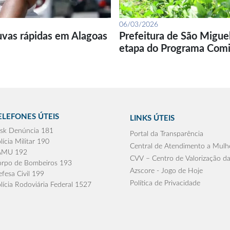
06/03/2026
uvas rápidas em Alagoas
Prefeitura de São Migue
etapa do Programa Com
ELEFONES ÚTEIS
LINKS ÚTEIS
sk Denúncia 181
Portal da Transparência
lícia Militar 190
Central de Atendimento a Mulh
AMU 192
CVV – Centro de Valorização da
rpo de Bombeiros 193
Azscore - Jogo de Hoje
fesa Civil 199
Política de Privacidade
lícia Rodoviária Federal 1527