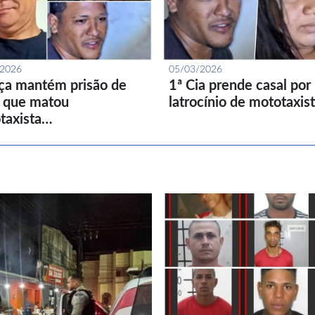
/2026
05/03/2026
iça mantém prisão de
1ª Cia prende casal por
l que matou
latrocínio de mototaxis
taxista…