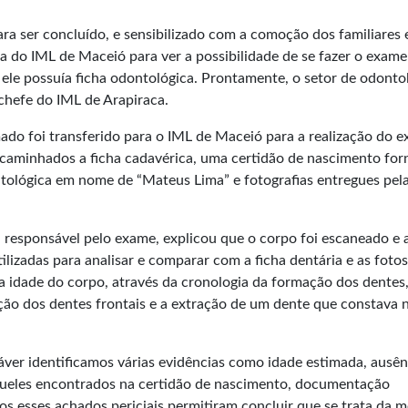
 ser concluído, e sensibilizado com a comoção dos familiares 
a do IML de Maceió para ver a possibilidade de se fazer o exame
e ele possuía ficha odontológica. Prontamente, o setor de odonto
o chefe do IML de Arapiraca.
mado foi transferido para o IML de Maceió para a realização do 
aminhados a ficha cadavérica, uma certidão de nascimento for
ntológica em nome de “Mateus Lima” e fotografias entregues pel
 responsável pelo exame, explicou que o corpo foi escaneado e 
lizadas para analisar e comparar com a ficha dentária e as fotos
da idade do corpo, através da cronologia da formação dos dentes,
ção dos dentes frontais e a extração de um dente que constava n
ver identificamos várias evidências como idade estimada, ausên
queles encontrados na certidão de nascimento, documentação
os esses achados periciais permitiram concluir que se trata da 