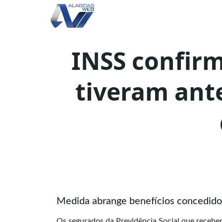
INSS confirm
tiveram ante
Medida abrange benefícios concedido
Os segurados da Previdência Social que recebe