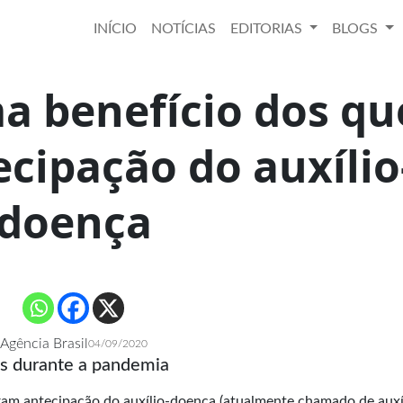
INÍCIO
NOTÍCIAS
EDITORIAS
BLOGS
a benefício dos qu
cipação do auxílio
doença
Agência Brasil
04/09/2020
s durante a pandemia
ram antecipação do auxílio-doença (atualmente chamado de auxí