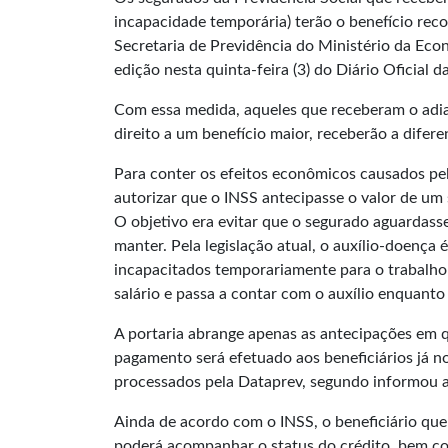
incapacidade temporária) terão o benefício rec
Secretaria de Previdência do Ministério da Econ
edição nesta quinta-feira (3) do
Diário Oficial d
Com essa medida, aqueles que receberam o adia
direito a um benefício maior, receberão a dife
Para conter os efeitos econômicos causados pe
autorizar que o INSS antecipasse o valor de um 
O objetivo era evitar que o segurado aguardass
manter. Pela legislação atual, o auxílio-doença
incapacitados temporariamente para o trabalho 
salário e passa a contar com o auxílio enquant
A portaria abrange apenas as antecipações em q
pagamento será efetuado aos beneficiários já 
processados pela Dataprev, segundo informou a
Ainda de acordo com o INSS, o beneficiário que
poderá acompanhar o status do crédito, bem co