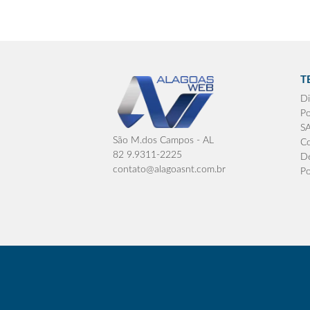
T
Di
Po
S
São M.dos Campos - AL
Co
82 9.9311-2225
De
contato@alagoasnt.com.br
Po