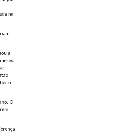
cada na
eriam
sou a
 meses.
se
stão
eber o
 ano. O
erem
ferença