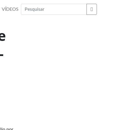
VÍDEOS
Buscar
e
-
lio por