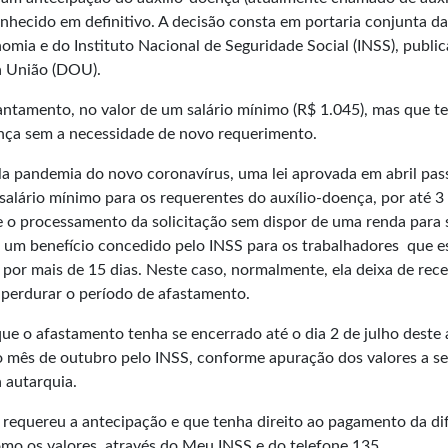
onhecido em definitivo. A decisão consta em portaria conjunta da
omia e do Instituto Nacional de Seguridade Social (INSS), publi
a União
(DOU).
ntamento, no valor de um salário mínimo (R$ 1.045), mas que t
rença sem a necessidade de novo requerimento.
la pandemia do novo coronavírus, uma lei aprovada em abril pas
salário mínimo para os requerentes do auxílio-doença, por até 3
e o processamento da solicitação sem dispor de uma renda para 
 é um benefício concedido pelo INSS para os trabalhadores que e
por mais de 15 dias. Neste caso, normalmente, ela deixa de rec
o perdurar o período de afastamento.
ue o afastamento tenha se encerrado até o dia 2 de julho deste
no mês de outubro pelo INSS, conforme apuração dos valores a s
 autarquia.
 requereu a antecipação e que tenha direito ao pagamento da di
mo os valores, através do Meu INSS e do telefone 135.