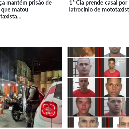
iça mantém prisão de
1ª Cia prende casal por
l que matou
latrocínio de mototaxis
taxista…