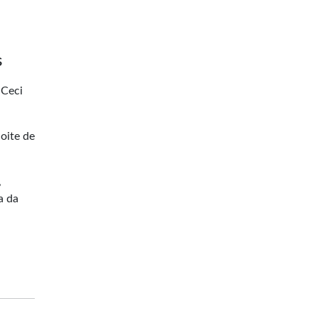
s
 Ceci
oite de
,
a da