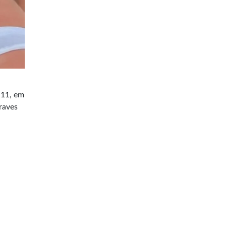
 11, em
raves