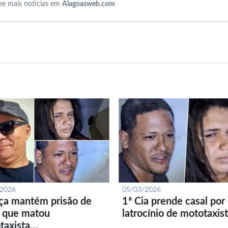
e mais notícias em
Alagoasweb.com
/2026
05/03/2026
iça mantém prisão de
1ª Cia prende casal por
l que matou
latrocínio de mototaxis
taxista…