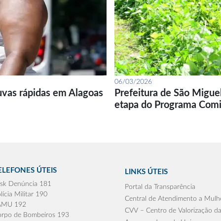
06/03/2026
uvas rápidas em Alagoas
Prefeitura de São Migue
etapa do Programa Com
ELEFONES ÚTEIS
LINKS ÚTEIS
sk Denúncia 181
Portal da Transparência
lícia Militar 190
Central de Atendimento a Mulh
AMU 192
CVV – Centro de Valorização da
rpo de Bombeiros 193