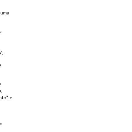
r uma
 a
”.
a
o
,
to”, e
do