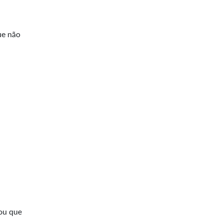
ue não
gou que