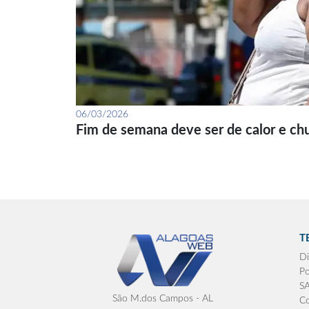
06/03/2026
Fim de semana deve ser de calor e ch
T
Di
Po
S
São M.dos Campos - AL
Co