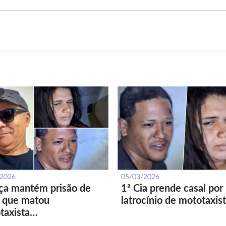
/2026
05/03/2026
iça mantém prisão de
1ª Cia prende casal por
l que matou
latrocínio de mototaxis
taxista…