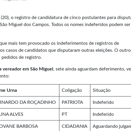
ra (20), o registro de candidatura de cinco postulantes para disput
o São Miguel dos Campos. Todos os nomes indeferidos podem ser
o que mais tem provocado os indeferimentos de registros de
nos casos de candidatos que disputaram outras eleições. O outro
 pedidos de registro.
ara vereador em São Miguel
, sete ainda aguardam deferimento, ve
ento:
me Urna
Coligação
Situação
RNARDO DA ROÇADINHO
PATRIOTA
Indeferido
UNA ALVES
PT
Indeferido
OVANE BARBOSA
CIDADANIA
Aguardando julga