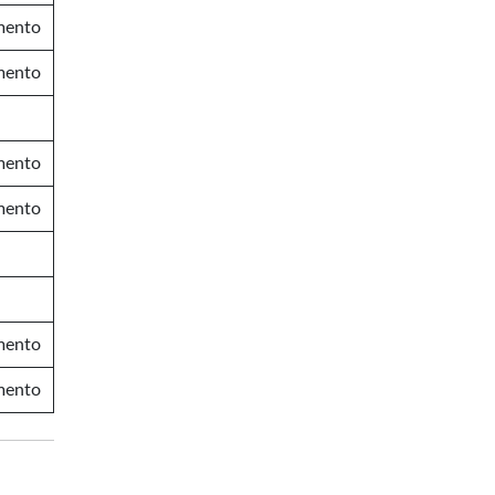
mento
mento
mento
mento
mento
mento