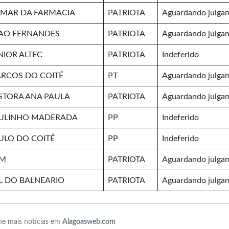
LMAR DA FARMACIA
PATRIOTA
Aguardando julga
AO FERNANDES
PATRIOTA
Aguardando julga
NIOR ALTEC
PATRIOTA
Indeferido
RCOS DO COITÉ
PT
Aguardando julga
STORA ANA PAULA
PATRIOTA
Aguardando julga
ULINHO MADERADA
PP
Indeferido
ULO DO COITÉ
PP
Indeferido
M
PATRIOTA
Aguardando julga
L DO BALNEARIO
PATRIOTA
Aguardando julga
e mais notícias em
Alagoasweb.com