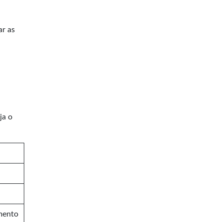
ar as
ja o
mento