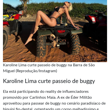
Karoline Lima curte passeio de buggy na Barra de São
Miguel (Reprodução/Instagram)
Karoline Lima curte passeio de buggy
Ela está participando do reality de influenciadores
promovido por Carlinhos Maia. A ex de Éder Militão
aproveitou para passear de buggy no cenário paradisíaco de
biquíni fio-dental
, ostentando um corpo malhadíssimo e